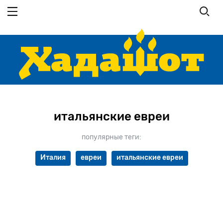
Перейти
к
основному
содержанию
итальянские евреи
популярные теги:
Италия
евреи
итальянские евреи