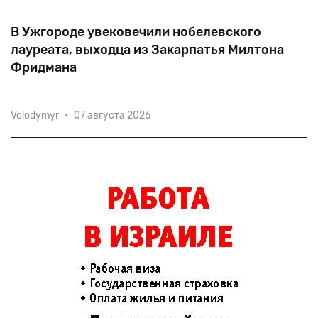
В Ужгороде увековечили нобелевского
лауреата, выходца из Закарпатья Милтона
Фридмана
Мини-скульптуру нобелевского лауреата Милтона
Volodymyr
•
07 августа 2026
Фридмана установили в центре Ужгорода. Издание
The Economist отзывалось о нем как о «наиболее
влиятельном экономисте второй половины XX века».
Будущий у