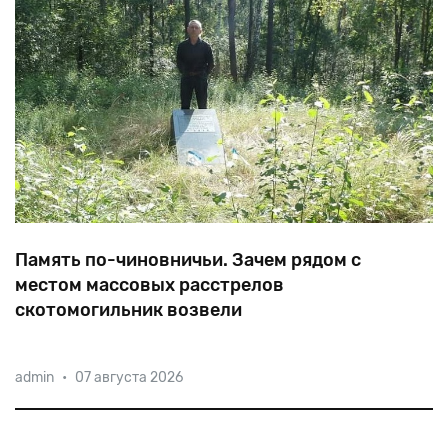
Память по-чиновничьи. Зачем рядом с
местом массовых расстрелов
скотомогильник возвели
«Многих
закопали
живьём
и
засыпали
известью.
admin
•
07 августа 2026
Земля
шевелилась
три
дня»,
—
вспоминала
об
уничтожении
евреев
нацистами
в
урочище
Губково
Янина
Александрович.