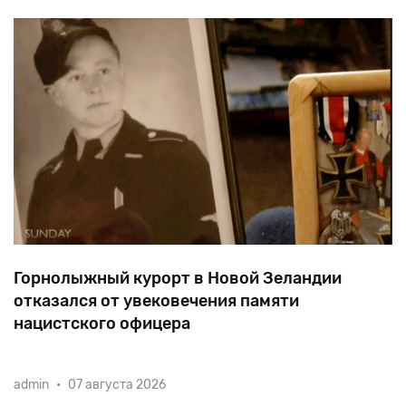
Горнолыжный курорт в Новой Зеландии
отказался от увековечения памяти
нацистского офицера
Своей
славой
курорт
Маунт
Хатт
обязан
иммигранту
admin
•
07 августа 2026
из
Австрии
Вилли
Хуберу,
который
был
награжден