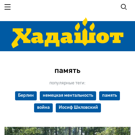
Перейти
к
основному
содержанию
память
популярные теги:
Берлин
немецкая ментальность
память
война
Иосиф Шкловский