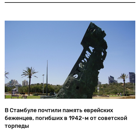
Железными
крестами
I
и
II
класса
и
дослужился
до
гауптштурмфюрера
СС.
В Стамбуле почтили память еврейских
беженцев, погибших в 1942-м от советской
торпеды