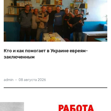
Кто и как помогает в Украине евреям-
заключенным
Сколько
евреев
сидят
сегодня
в
украинских
зонах,
admin
•
08 августа 2026
помогают
ли
им
соплеменники
или
считают
«отрезанным
ломтем».