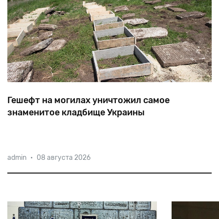
Гешефт на могилах уничтожил самое
знаменитое кладбище Украины
Ровные
ряды
побеленных
надгробий
XVI
—
XVIII
admin
•
08 августа 2026
веков,
с
раскрашенными
«под
золото»
уникальными
орнаментами
—
так
выглядит
изувеченный
некрополь
Сатанова.