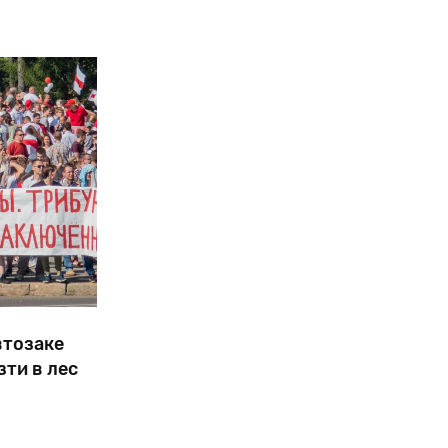
«еврейской
эмиссии».
втозаке
зти в лес
ротестующих