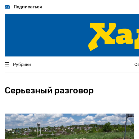
Перейти
к
Подписаться
основному
содержанию
Рубрики
С
Серьезный разговор