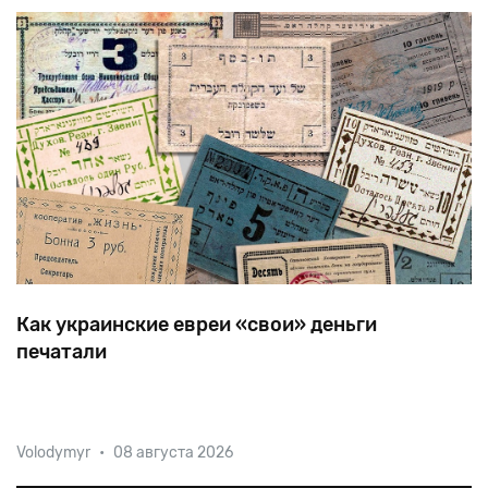
ли.
Как украинские евреи «свои» деньги
печатали
После
крушения
Российской
империи
«свои»
Volodymyr
•
08 августа 2026
деньги
начали
печатать
все
кому
не
лень
—
в
одном
местечке
могло
быть
сразу
несколько
центров