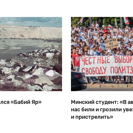
законному Временному правительству отразить
большевиков. Во время Гражд
натиск
ался «Бабий Яр»
Минский студент: «В а
нас били и грозили уве
и пристрелить»
 романа «Бабий Яр»
Жители оставляют для п