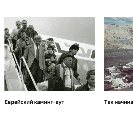
называемое на идише нитль или нитльнахт (т.е. ночь
нитль) — единственный день в году, когд
Еврейский каминг-аут
Так начин
В этом году еврейский праздник
Когда автор