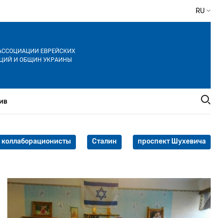
RU
АССОЦИАЦИИ ЕВРЕЙСКИХ
ЦИЙ И ОБЩИН УКРАИНЫ
ив
коллаборационисты
Сталин
проспект Шухевича