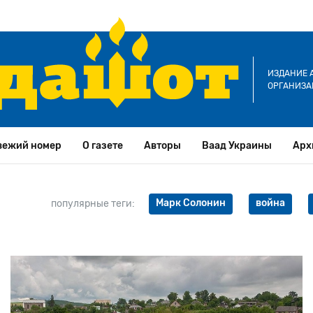
ИЗДАНИЕ 
ОРГАНИЗА
вежий номер
О газете
Авторы
Ваад Украины
Арх
Марк Солонин
война
популярные теги: