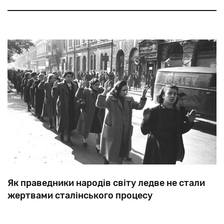
була
помічена
біля
посольства
держави
Ізраїль
у
Москві.
Як праведники народів світу ледве не стали
жертвами сталінського процесу