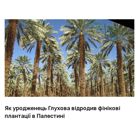
Як уродженець Глухова відродив фінікові
плантації в Палестині
Незважаючи на те, що в стародавній Юдеї фініки