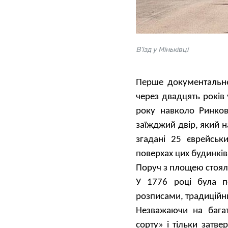
В'їзд у Міньківці
Перше документальне 
через двадцять років
року навколо Ринков
заїжджий двір, який н
згадані 25 єврейськ
поверхах цих будинків
Поруч з площею стоял
У 1776 році була п
розписами, традиційним
Незважаючи на багат
сорту» і тільки затве