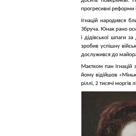
досить поверхневі. 
прогресивні реформи і
Ігнацій народився б
Збруча. Юнак рано оси
і дідівської шпаги з
зробив успішну військ
дослужився до майора 
Маєтком пан Ігнацій з
йому відійшов «Міньк
ріллі, 2 тисячі моргів