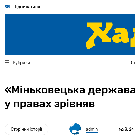
Перейти
до
Підписатися
основного
вмісту
Рубрики
С
«Міньковецька держава»
у правах зрівняв
Сторінки історії
admin
№ 8, 24