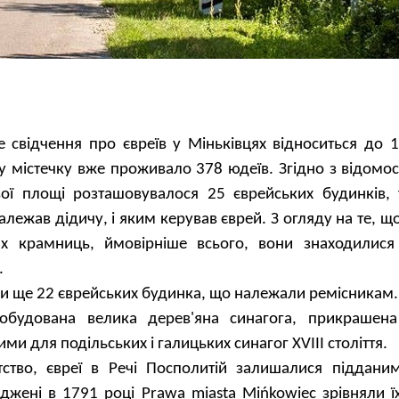
свідчення про євреїв у Міньківцях відноситься до 1
 у містечку вже проживало 378 юдеїв. Згідно з відомо
ої площі розташовувалося 25 єврейських будинків,
алежав дідичу, і яким керував єврей. З огляду на те, що
их крамниць, ймовірніше всього, вони знаходилис
.
и ще 22 єврейських будинка, що належали ремісникам.
обудована велика дерев'яна синагога, прикрашен
и для подільських і галицьких синагог XVIII століття.
ство, євреї в Речі Посполитій залишалися піддани
рджені в 1791 році Prawa miasta Mińkowiec зрівняли ї