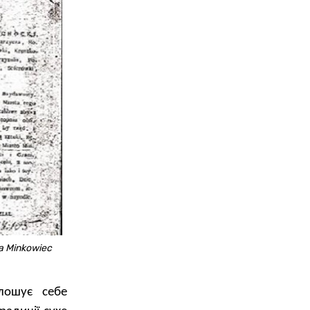
a Minkowiec
олошує себе