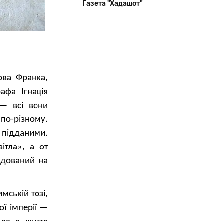
Газета "Хадашот"
ова Франка,
афа Ігнація
 — всі вони
 по-різному.
підданими.
ітла», а от
удований на
мській тозі,
ої імперії —