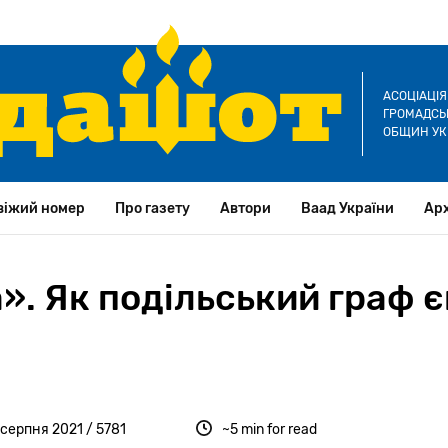
АСОЦІАЦІ
ГРОМАДСЬК
ОБЩИН УК
віжий номер
Про газету
Автори
Ваад України
Арх
. Як подільський граф є
 серпня 2021 / 5781
~5 min for read