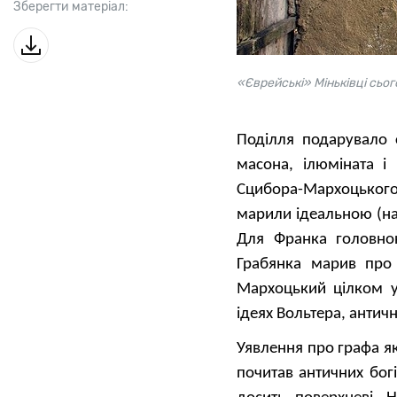
Зберегти матеріал:
«Єврейські» Міньківці сьог
Поділля подарувало 
масона, ілюміната і 
Сцибора-Мархоцьког
марили ідеальною (на
Для Франка головно
Грабянка марив про 
Мархоцький цілком у
ідеях Вольтера, антично
Уявлення про графа як
почитав античних богі