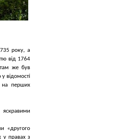
735 року, а
стю від 1764
 там же був
 у відомості
я на перших
а яскравими
ми «другого
х у правах з