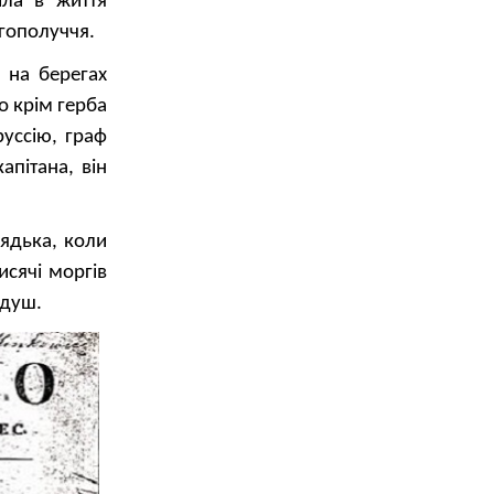
ила в життя
агополуччя.
 на берегах
о крім герба
уссію, граф
апітана, він
дядька, коли
исячі моргів
 душ.