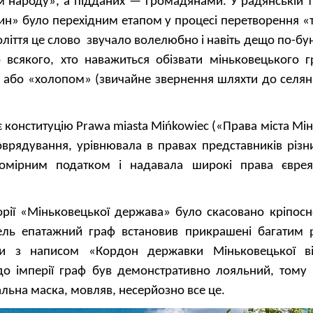
м народу», а підданих — громадянами. У радянській т
н» було перехідним етапом у процесі перетворення «
 століття це слово звучало волелюбно і навіть дещо по-бу
 всякого, хто наважиться обізвати міньковецького 
бо «холопом» (звичайне звернення шляхти до селян) 
 конституцію Prawa miasta Mińkowiec («Права міста Мінь
врядування, урівнювала в правах представників різни
омірним податком і надавала широкі права єврея
орії «Міньковецької держава» було скасовано кріпосн
ель епатажний граф встановив прикрашені багатим 
ки з написом «Кордон державки Міньковецької в
одо імперії граф був демонстративно лояльний, тому
альна маска, мовляв, несерйозно все це.