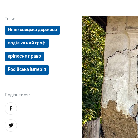
Теґи:
Міньковецька держава
подільський граф
кріпосне право
Російська імперія
Поділитися: