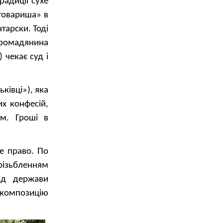
радиції сухе
товариша» в
нтарски. Тоді
громадянина
чекає суд і
ківці»), яка
х конфесій,
м. Гроші в
е право. По
різьбленням
ід держави
 композицію