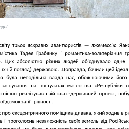
одні
світу трьох яскравих авантюристів — лжемессію Яак
містика Тадея Грабянку і романтика-вольтеріанця гр
о. Цих абсолютно різних людей об'єднувало одне
 їхній погляд) державою. Щоправда, бачили цей ідеал
ю була неподільна влада над обожнюючими його 
заснування на постулатах масонства «Республіки св
спішно реалізував свій квазі-державний проект, поб
ї демократії і рівності.
 про ексцентричного поміщика-дивака, який ходив в ри
в і проголосив незалежність своїх земель від Російськ