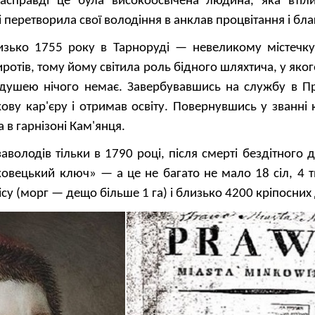
Насправді це була високоосвічена людина, яка втіл
 перетворила свої володіння в анклав процвітання і бл
лизько 1755 року в Тарноруді — невеликому містечку
ротів, тому йому світила роль бідного шляхтича, у яког
а душею нічого немає. Завербувавшись на службу в Пр
ову кар'єру і отримав освіту. Повернувшись у званні к
в гарнізоні Кам'янця.
аволодів тільки в 1790 році, після смерті бездітного 
овецький ключ» — а це не багато не мало 18 сіл, 4 т
 лісу (морг — дещо більше 1 га) і близько 4200 кріпосних