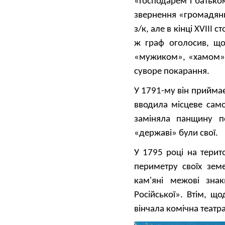
«Господарем і батько
звернення «громадяни
з/к, але в кінці XVIII
ж граф оголосив, що
«мужиком», «хамом» а
суворе покарання.
У 1791-му він приймає
вводила місцеве само
заміняла панщину п
«державі» були свої.
У 1795 році на терит
периметру своїх зем
кам'яні межові зна
Російської». Втім, щ
вінчала комічна театр