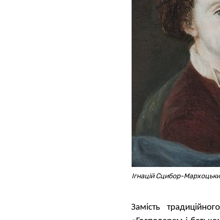
Ігнацій Сцибор-Мархоцьки
Замість традиційног