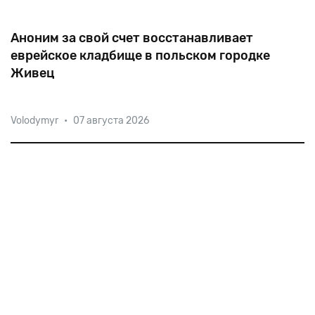
Аноним за свой счет восстанавливает
еврейское кладбище в польском городке
Живец
Анонимный благотворитель за свой счет
Volodymyr
•
07 августа 2026
восстанавливает еврейское кладбище в городе
Живец, что в Силезском воеводстве Польши. Весной
1941-го нацисты отправили всю общину в гетто
городка Суха Бескидзка