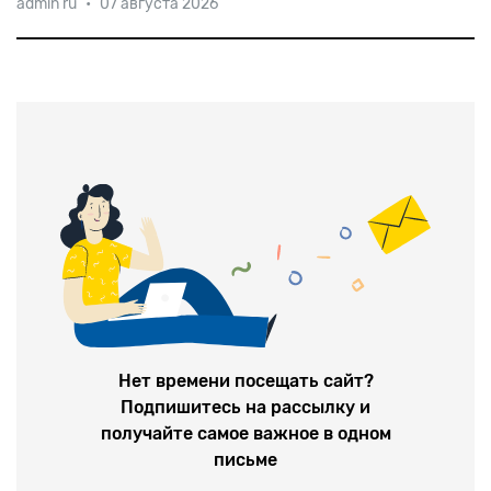
admin ru
•
07 августа 2026
костях в конце 1960-х, вернут статус кладбища.
Такое решение принято Ровенским областным
советом. Местное еврейское кладбище — одно из
древнейших
Нет времени посещать сайт?
Подпишитесь на рассылку и
получайте самое важное в одном
письме