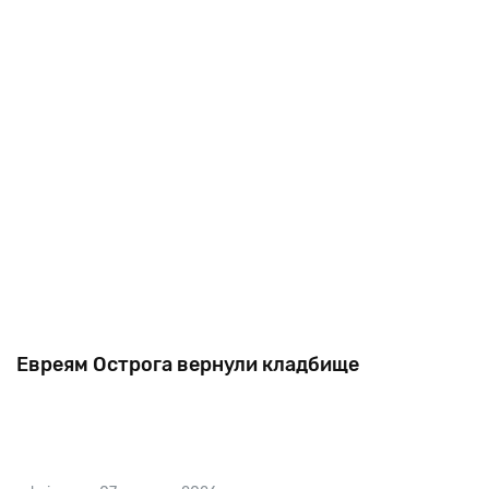
крупнейших в Европе. Здесь захоронены 50 000
человек — среди них пе
Евреям Острога вернули кладбище
Парку, разбитому в центре Острога на еврейских