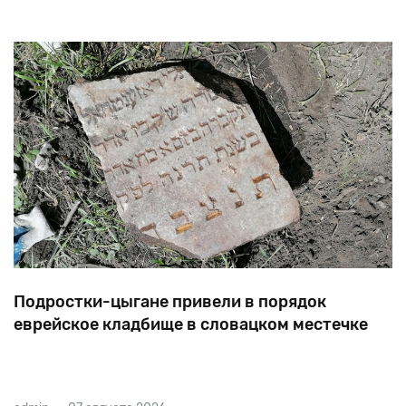
Подростки-цыгане привели в порядок
еврейское кладбище в словацком местечке
В 1944-м евреи села Винодол, что в 80 километрах