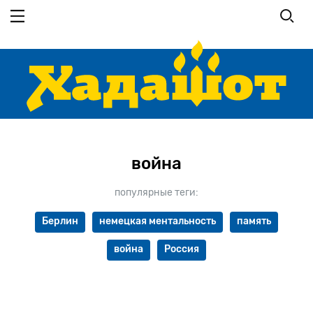
Перейти
к
основному
содержанию
война
популярные теги:
Берлин
немецкая ментальность
память
война
Россия