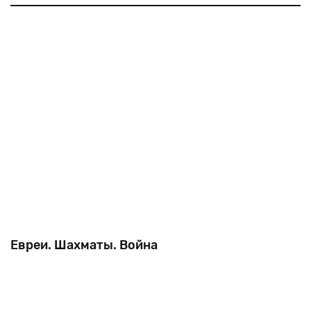
палестинцев поражение и изгнание в войне 1948
года. Хотя всем понятно, что в войне всегда бывают
победив
проигравшие и
Евреи. Шахматы. Война