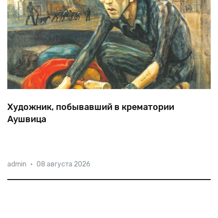
Художник, побывавший в крематории
Аушвица
Давид
Олер
—
единственный
художник
в
мире,
admin
•
08 августа 2026
побывавший
в
крематориях
Аушвица-Биркенау.