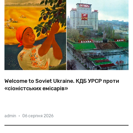
Welcome to Soviet Ukraine. КДБ УРСР проти
«сіоністських емісарів»
Про
подвійну
роль
гідів-перекладачів,
реакцію
влади
admin
•
06 серпня 2026
на
незручні
запитання
іноземців
і
стеження
КДБ
за
західними
туристами-євреями,
розповідає
історик
Михайло
Міцель.