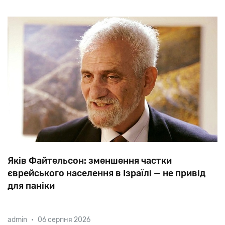
Яків Файтельсон: зменшення частки
єврейського населення в Ізраїлі — не привід
для паніки
Частка
єврейського
населення
в
Ізраїлі
вперше
в
admin
•
06 серпня 2026
історії
впала
нижче
74%,
-
повідомив
Ізраїльський