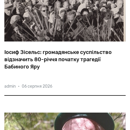
Іосиф Зісельс: громадянське суспільство
відзначить 80-річчя початку трагедії
Бабиного Яру
Окрім
державної
програми
і
візитів
зарубіжних
admin
•
06 серпня 2026
лідерів,
ряд
ініціатив
готують
громадські
організації.