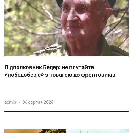
Підполковник Бедер: не плутайте
«побєдобєсіє» з повагою до фронтовиків
«Нас
використовували
як
затичку,
кидаючи
на
admin
•
06 серпня 2026
найнебезпечніші
ділянки
фронту»,
—
каже
97-річний
уродженець
Харкова,
а
нині
ізраїльтянин
Григорій
Самуїлович
Бедер.