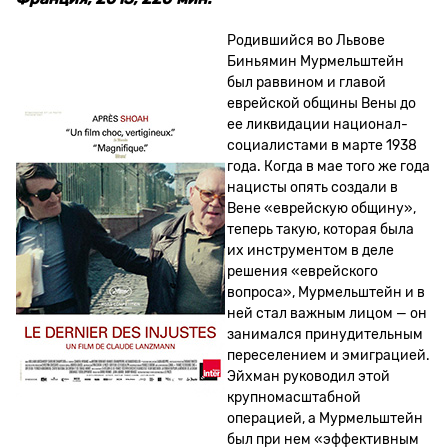
Родившийся во Львове
Биньямин Мурмельштейн
был раввином и главой
еврейской общины Вены до
ее ликвидации национал-
социалистами в марте 1938
года. Когда в мае того же года
нацисты опять создали в
Вене «еврейскую общину»,
теперь такую, которая была
их инструментом в деле
решения «еврейского
вопроса», Мурмельштейн и в
ней стал важным лицом — он
занимался принудительным
переселением и эмиграцией.
Эйхман руководил этой
крупномасштабной
операцией, а Мурмельштейн
был при нем «эффективным