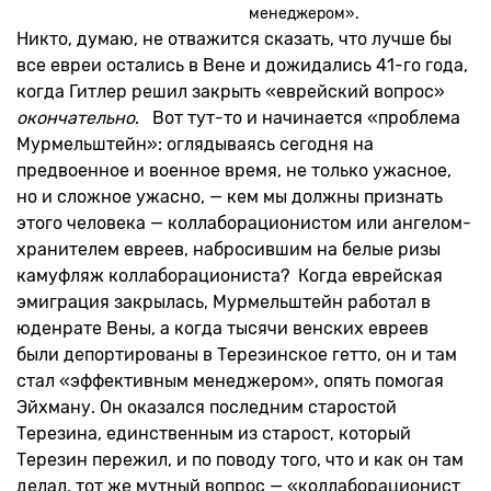
менеджером».
Никто, думаю, не отважится сказать, что лучше бы
все евреи остались в Вене и дожидались 41-го года,
когда Гитлер решил закрыть «еврейский вопрос»
окончательно
. Вот тут-то и начинается «проблема
Мурмельштейн»: оглядываясь сегодня на
предвоенное и военное время, не только ужасное,
но и сложное ужасно, — кем мы должны признать
этого человека — коллаборационистом или ангелом-
хранителем евреев, набросившим на белые ризы
камуфляж коллаборациониста? Когда еврейская
эмиграция закрылась, Мурмельштейн работал в
юденрате Вены, а когда тысячи венских евреев
были депортированы в Терезинское гетто, он и там
стал «эффективным менеджером», опять помогая
Эйхману. Он оказался последним старостой
Терезина, единственным из старост, который
Терезин пережил, и по поводу того, что и как он там
делал, тот же мутный вопрос — «коллаборационист