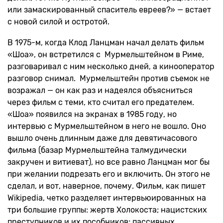
или замаскированный спаситель евреев?» — встает
с новой силой и остротой.
В 1975-м, когда Клод Ланцман начал делать фильм
«Шоа», он встретился с Мурмельштейном в Риме,
разговаривал с ним несколько дней, а кинооператор
разговор снимал. Мурмельштейн против съемок не
возражал — он как раз и надеялся объясниться
через фильм с теми, кто считал его предателем.
«Шоа» появился на экранах в 1985 году, но
интервью с Мурмельштейном в него не вошло. Оно
вышло очень длинным даже для девятичасового
фильма (базар Мурмельштейна талмудически
закручен и витиеват), но все равно Ланцман мог бы
при желании подрезать его и включить. Он этого не
сделал, и вот, наверное, почему. Фильм, как пишет
Wikipedia, четко разделяет интервьюированных на
три большие группы: жертв Холокоста; нацистских
преступников и их пособников; пассивных