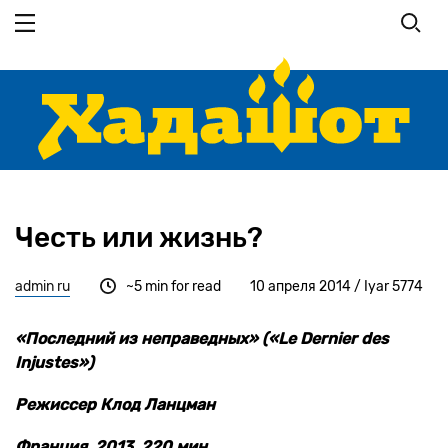
Перейти
к
основному
содержанию
Честь или жизнь?
admin ru
~5 min for read
10 апреля 2014 / Iyar 5774
«Последний из неправедных» («
Le
Dernier
des
Injustes
»)
Режиссер Клод Ланцман
Франция, 2013, 220 мин.