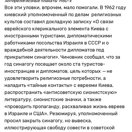
Антирелигиозные плакаты 1960-х
Все эти уловки, впрочем, мало помогали. В 1962 году
киевский уполномоченный по делам религиозных
культов составил докладную записку «О связи
еврейского клерикального элемента Киева с
иностранными туристами, дипломатическими
работниками посольства Израиля в СССР и о
враждебной деятельности дипломатов под
прикрытием синагоги». Чиновник сообщал, что за
год синагогу посещает около ста туристов-
иностранцев и дипломатов, цель которых
—
не
удовлетворить религиозные потребности, а
наладить «тайные контакты» с евреями Киева,
распространить «антисоветскую сионистскую»
литературу, сионистские значки, а также
«проводить пропаганду, расхваливая жизнь евреев
в Израиле и США». Резюмируя, уполномоченный
просил закрыть синагогу, но вывеска,
иллюстрирующая свободу совести в советской