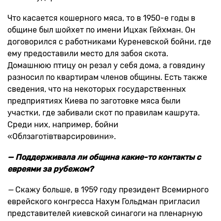
Что касается кошерного мяса, то в 1950-е годы в
общине был шойхет по имени Ицхак Гейхман. Он
договорился с работниками Куреневской бойни, где
ему предоставили место для забоя скота.
Домашнюю птицу он резал у себя дома, а говядину
разносил по квартирам членов общины. Есть также
сведения, что на некоторых государственных
предприятиях Киева по заготовке мяса были
участки, где забивали скот по правилам кашрута.
Среди них, например, бойни
«Облзаготівтварсировини».
— Поддерживала ли община какие-то контакты с
евреями за рубежом?
—
Скажу больше, в 1959 году президент Всемирного
еврейского конгресса Нахум Гольдман пригласил
представителей киевской синагоги на пленарную