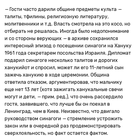
—
Гости часто дарили общине предметы культа
—
талиты, тфилины, религиозную литературу,
молитвенники и т.д. Власть смотрела на это косо, но
отбирать не решалась. Иногда было недопонимание
и со стороны верующих
—
в архиве сохранился
интересный эпизод о посещении синагоги на Хануку
1961 года секретарем посольства Израиля. Дипломат
подарил синагоге несколько талитов и дорогих
ханукийот и спросил, может ли его 11-летний сын
зажечь ханукию в ходе церемонии. Община
ответила отказом, аргументировав, что мальчику
еще нет 13 лет (хотя зажигать ханукальные свечи
могут и дети,
—
прим. ред.), что очень рассердило
гостя, заявившего, что лучше бы он поехал в
Ленинград, чем в Киев. Неизвестно, что двигало
руководством синагоги
—
стремление устрожить
закон или в очередной раз продемонстрировать
сверхлояльность, но факт остается фактом.