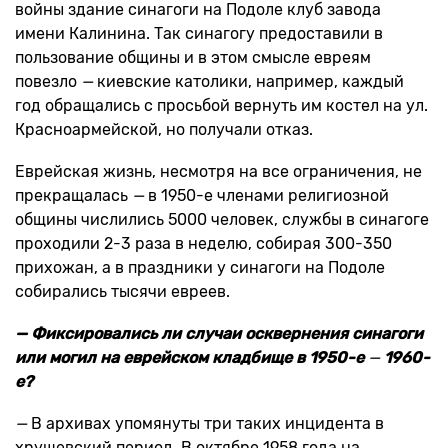
войны здание синагоги на Подоле клуб завода
имени Калинина. Так синагогу предоставили в
пользование общины и в этом смысле евреям
повезло
—
киевские католики, например, каждый
год обращались с просьбой вернуть им костел на ул.
Красноармейской, но получали отказ.
Еврейская жизнь, несмотря на все ограничения, не
прекращалась
—
в 1950-е членами религиозной
общины числились 5000 человек, службы в синагоге
проходили 2-3 раза в неделю, собирая 300-350
прихожан, а в праздники у синагоги на Подоле
собирались тысячи евреев.
— Фиксировались ли случаи осквернения синагоги
или могил на еврейском кладбище в 1950-е
—
1960-
е?
—
В архивах упомянуты три таких инцидента в
хрущевский период. В октябре 1958 года на