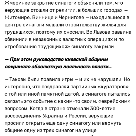
Жмеринке закрытие синагоги объясняли тем, что
верующие отошли от религии, в больших городах
—
Житомире, Виннице и Чернигове
—
находившиеся в
центре синагоги мешали строительству жилья для
трудящихся, поэтому их сносили. Во Львове раввина
обвинили в незаконных валютных операциях и по
«требованию трудящихся» синагогу закрыли.
— При этом руководство киевской общины
сохраняло абсолютную лояльность власти…
—
Таковы были правила игры
—
и их не нарушали. Но
интересно, что поздравляя партийных «кураторов»
с той или иной памятной датой, в синагоге пытались
связать это событие с каким-то своим, «еврейским»
вопросом. Когда в стране отмечали 300-летие
воссоединения Украины и России, верующие
просили открыть еще одну синагогу или вернуть
общине одну из трех синагог на улице