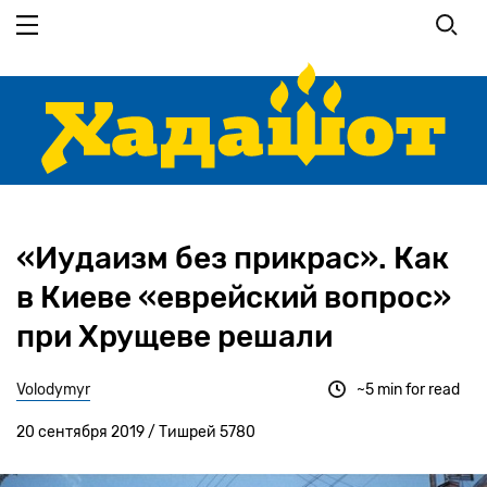
Перейти
к
основному
содержанию
«Иудаизм без прикрас». Как
в Киеве «еврейский вопрос»
при Хрущеве решали
Volodymyr
~5 min for read
20 сентября 2019 / Тишрей 5780