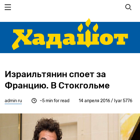
Перейти
к
основному
содержанию
Израильтянин споет за
Францию. В Стокгольме
admin ru
~5 min for read
14 апреля 2016 / Iyar 5776