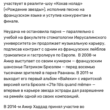
участвует в реалити-шоу «Кохав нолад»
(«Рождение звезды»), исполнив песню на
французском языке и уступив конкурентам в
финале.
Неудача не остановила парня — параллельно с
учебой на факультете стоматологии Иерусалимского
университета он продолжает музыкальную карьеру,
подписав контракт с одним из французских лейблов
грамзаписи и гастролируя по Европе. В 2008-м
Амир выступает со своим кумиром — французским
шансонье Патриком Брюэлем — перед восемью
тысячами зрителей в парке Раананы. В 2011-м
выходит его первый альбом «Вайехи» с ивритской
версией хита Брюэля «J'te l'dis quand même» —
впервые в карьере звезда эстрады дал разрешение
на ремейк одной из своих композиций.
В 2014-м Амир Хаддад принял участие во