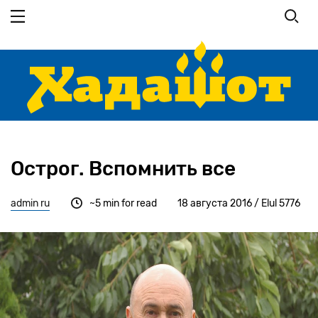
Перейти
к
основному
содержанию
Острог. Вспомнить все
admin ru
~5 min for read
18 августа 2016 / Elul 5776