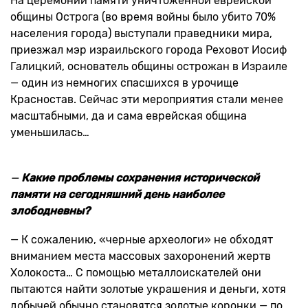
На церемонии памяти уничтоженной еврейской
общины Острога (во время войны было убито 70%
населения города) выступали праведники мира,
приезжал мэр израильского города Реховот Иосиф
Галицкий, основатель общины острожан в Израиле
— один из немногих спасшихся в урочище
Красностав. Сейчас эти мероприятия стали менее
масштабными, да и сама еврейская община
уменьшилась…
—
Какие проблемы сохранения исторической
памяти на сегодняшний день наиболее
злободневны?
— К сожалению, «черные археологи» не обходят
вниманием места массовых захоронений жертв
Холокоста… С помощью металлоискателей они
пытаются найти золотые украшения и деньги, хотя
добычей обычно становятся золотые коронки — по