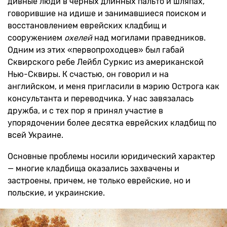
дивные люди в черных длинных пальто и шляпах,
говорившие на идише и занимавшиеся поиском и
восстановлением еврейских кладбищ и
сооружением
охелей
над могилами праведников.
Одним из этих «первопроходцев» был габай
Сквирского ребе Лейбл Суркис из американской
Нью-Сквиры. К счастью, он говорил и на
английском, и меня пригласили в мэрию Острога как
консультанта и переводчика. У нас завязалась
дружба, и с тех пор я принял участие в
упорядочении более десятка еврейских кладбищ по
всей Украине.
Основные проблемы носили юридический характер
— многие кладбища оказались захвачены и
застроены, причем, не только еврейские, но и
польские, и украинские.