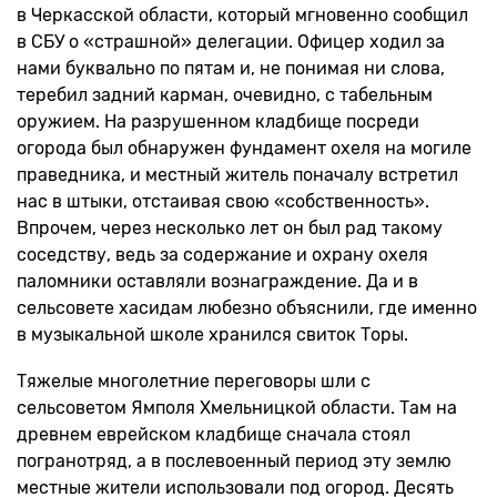
в Черкасской области, который мгновенно сообщил
в СБУ о «страшной» делегации. Офицер ходил за
нами буквально по пятам и, не понимая ни слова,
теребил задний карман, очевидно, с табельным
оружием. На разрушенном кладбище посреди
огорода был обнаружен фундамент охеля на могиле
праведника, и местный житель поначалу встретил
нас в штыки, отстаивая свою «собственность».
Впрочем, через несколько лет он был рад такому
соседству, ведь за содержание и охрану охеля
паломники оставляли вознаграждение. Да и в
сельсовете хасидам любезно объяснили, где именно
в музыкальной школе хранился свиток Торы.
Тяжелые многолетние переговоры шли с
сельсоветом Ямполя Хмельницкой области. Там на
древнем еврейском кладбище сначала стоял
погранотряд, а в послевоенный период эту землю
местные жители использовали под огород. Десять