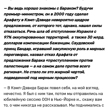
— Вы ведь хорошо знакомы с Бараком? Будучи
премьер-министром, он в 2000 году сделал
Арафату в Кэмп-Дэвиде невероятно щедрое
предложение, от которого тот, однако, нашел силы
отказаться. Речь шла об отступлении Израиля с
97% оккупированных территорий, а также 30 млрд.
долларов компенсации беженцам. Саудовский
принц Бандар, игравший закулисную роль в мирных
переговорах, назвал отказ Арафата от
предложения Барака «преступлением против
палестинцев — а на самом деле против всего
региона». Не стало ли это жирной чертой,
подведенной под мирным процессом?
— В Кэмп-Дэвиде Барак повел себя, на мой взгляд,
нечестно. Я был с ним там, потом мы отправились на
юбилейную сессию ООН в Нью-Йорке и… скажу вам
то, о чем никогда не рассказывал. Мы поднимались с