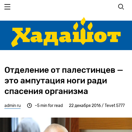
Перейти
к
основному
содержанию
Отделение от палестинцев —
это ампутация ноги ради
спасения организма
admin ru
~5 min for read
22 декабря 2016 / Tevet 5777