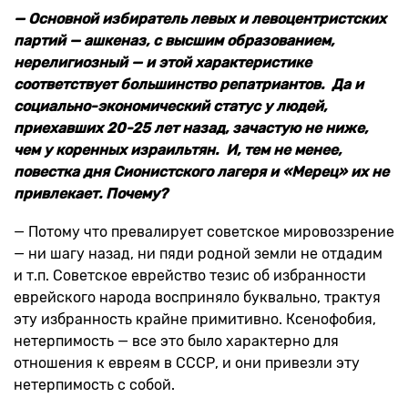
— Основной избиратель левых и левоцентристских
партий — ашкеназ, с высшим образованием,
нерелигиозный — и этой характеристике
соответствует большинство репатриантов. Да и
социально-экономический статус у людей,
приехавших 20-25 лет назад, зачастую не ниже,
чем у коренных израильтян. И, тем не менее,
повестка дня Сионистского лагеря и «Мерец» их не
привлекает. Почему?
— Потому что превалирует советское мировоззрение
— ни шагу назад, ни пяди родной земли не отдадим
и т.п. Советское еврейство тезис об избранности
еврейского народа восприняло буквально, трактуя
эту избранность крайне примитивно. Ксенофобия,
нетерпимость — все это было характерно для
отношения к евреям в СССР, и они привезли эту
нетерпимость с собой.