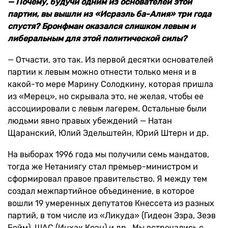
— Почему, будучи одним из основателей этой
партии, вы вышли из «Исраэль ба-Алия» три года
спустя? Бронфман оказался слишком левым и
либеральным для этой политической силы?
— Отчасти, это так. Из первой десятки основателей
партии к левым можно отнести только меня и в
какой-то мере Марину Солодкину, которая пришла
из «Мерец», но скрывала это, не желая, чтобы ее
ассоциировали с левым лагерем. Остальные были
людьми явно правых убеждений — Натан
Щаранский, Юлий Эдельштейн, Юрий Штерн и др.
На выборах 1996 года мы получили семь мандатов,
тогда же Нетаниягу стал премьер-министром и
сформировал правое правительство. Я между тем
создал межпартийное объединение, в которое
вошли 19 умеренных депутатов Кнессета из разных
партий, в том числе из «Ликуда» (Гидеон Эзра, Зеэв
Бойм), ШАС (Ицхак Коэн) и др. Мы встречались с