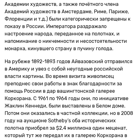
Академии художеств, а также почётного члена
Академий художеств в Амстердаме, Риме, Париже,
Флоренции и т.д.) были категорически запрещены к
показу в России. Императора раздражало
настроение народа, переданное на полотнах, и
напоминание о никчемности и несостоятельности
монарха, кинувшего страну в пучину голода.
На рубеже 1892-1893 годов Айвазовский отправился
в Америку и увез с собой неугодные российской
власти картины. Во время визита живописец
преподнес свои работы в знак благодарности за
помощь России в дар вашингтонской галерее
Коркорана. С 1961 по 1964 годы они, по инициативе
Жаклин Кеннеди, были выставлены в Белом доме.
Потом они оказались в частной коллекции, но в 2008
году на аукционе Sotheby’s оба исторических
полотна приобрел за $2,4 миллиона один меценат,
который тут же передал их в галерею Коркорана в