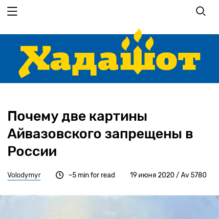
Перейти
к
основному
содержанию
Почему две картины
Айвазовского запрещены в
России
Volodymyr
~5 min for read
19 июня 2020 / Av 5780