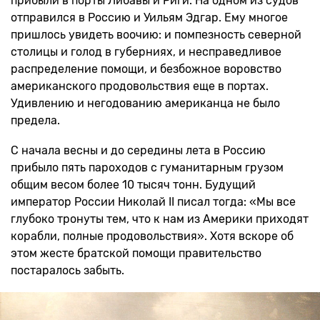
прибыли в порты Либавы и Риги. На одном из судов
отправился в Россию и Уильям Эдгар. Ему многое
пришлось увидеть воочию: и помпезность северной
столицы и голод в губерниях, и несправедливое
распределение помощи, и безбожное воровство
американского продовольствия еще в портах.
Удивлению и негодованию американца не было
предела.
С начала весны и до середины лета в Россию
прибыло пять пароходов с гуманитарным грузом
общим весом более 10 тысяч тонн. Будущий
император России Николай II писал тогда: «Мы все
глубоко тронуты тем, что к нам из Америки приходят
корабли, полные продовольствия». Хотя вскоре об
этом жесте братской помощи правительство
постаралось забыть.