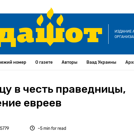
ИЗДАНИЕ 
ОРГАНИЗА
вежий номер
О газете
Авторы
Ваад Украины
Арх
цу в честь праведницы,
ение евреев
 5779
~5 min for read