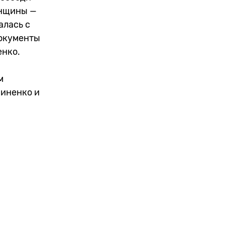
енщины —
алась с
Документы
енко.
м
виненко и