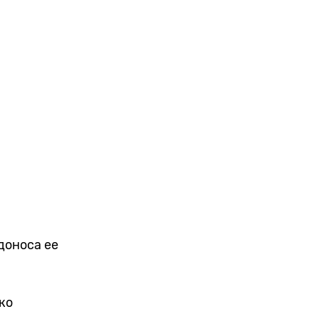
доноса ее
ко