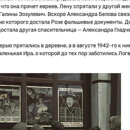
 что она прячет евреев, Лену спрятали у другой ж
Галины Зозулевич. Вскоре Александра Белова связ
ью которого достала Розе фальшивые документы. 
достала другая спасительница — Александра Гладч
ерью прятались в деревне, а в августе 1942-го к ни
ленькая Ира, о которой до тех пор заботились Лог