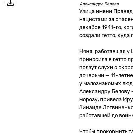
Александра Белова
Улица имени Правед
нацистами за спасен
декабре 1941-го, ко
создали гетто, куда
Няня, работавшая у
приносила в гетто п
ползут слухи о скор
дочерьми — 11-летне
у малознакомых люде
Александру Белову —
морозу, привела Иру
Зинаиде Логвиненко,
работавшей до войн
Чтобы прокормить та