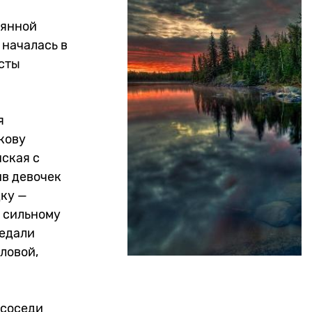
лянной
 началась в
исты
я
кову
нская с
ив девочек
дку —
о сильному
редали
ловой,
 соседи