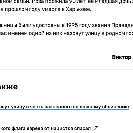
еном семьи. Роза прожила 90 лет, ее младшая дочь
 в прошлом году умерла в Харькове.
льницы были удостоены в 1995 году звания Правед
час именем одной из них назовут улицу в родном го
Виктор 
акже
овут улицу в честь казненного по ложному обвинению
кого флага евреев от нацистов спасал