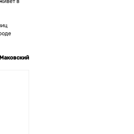
 живет в
ниц
роде
Маковский