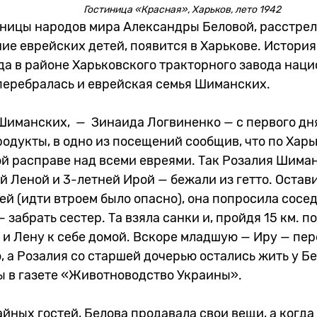
Гостиница «Красная», Харьков, лето 1942
ницы народов мира Александры Беловой, расстре
ие еврейских детей, появится в Харькове. История
гда в районе Харьковского тракторного завода нац
 перебралась и еврейская семья Шиманских.
 Шиманских, — Зинаида Логвиненко — с первого дн
родукты, в одно из посещений сообщив, что по Харь
ой расправе над всеми евреями. Так Розалия Шима
й Леной и 3-летней Ирой — бежали из гетто. Остав
й (идти втроем было опасно), она попросила сосе
 забрать сестер. Та взяла санки и, пройдя 15 км. п
 и Лену к себе домой. Вскоре младшую — Иру — пе
 а Розалия со старшей дочерью остались жить у Бе
ы в газете «Животноводство Украины».
йных гостей, Белова продавала свои вещи, а когда