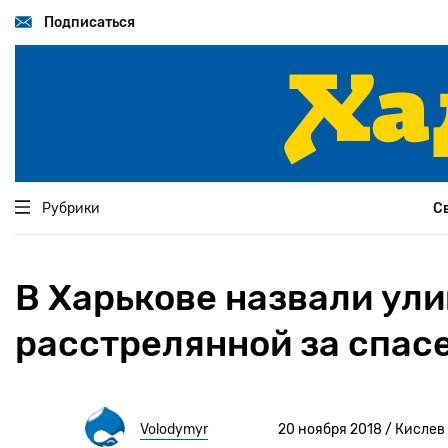
Перейти
к
Подписаться
основному
содержанию
Рубрики
С
В Харькове назвали ули
расстрелянной за спас
Volodymyr
20 ноября 2018 / Кислев