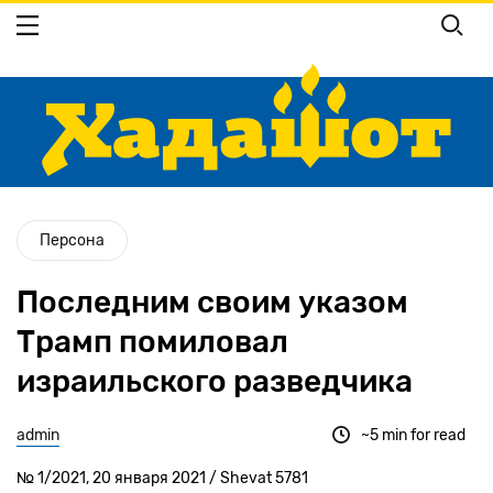
Перейти
к
основному
содержанию
Персона
Последним своим указом
Трамп помиловал
израильского разведчика
admin
~5 min for read
№ 1/2021, 20 января 2021 / Shevat 5781