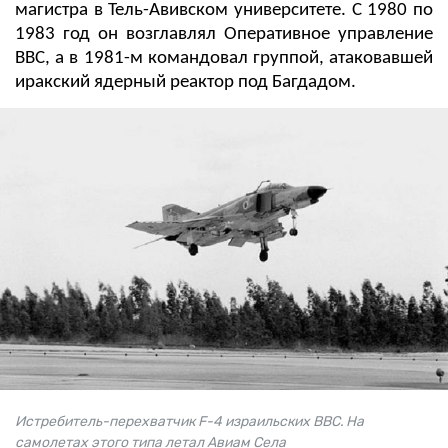
магистра в Тель-Авивском университете. С 1980 по
1983 год он возглавлял Оперативное управление
ВВС, а в 1981-м командовал группой, атаковавшей
иракский ядерный реактор под Багдадом.
Истребитель-перехватчик F-4 израильских ВВС. На
самолетах этого типа летал Авиам Села