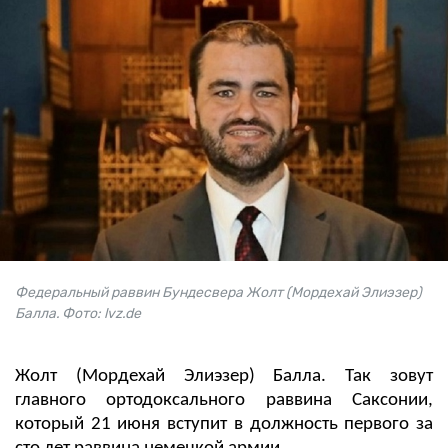
Федеральный раввин Бундесвера Жолт (Мордехай Элиэзер)
Балла. Фото: lvz.de
Жолт (Мордехай Элиэзер) Балла. Так зовут
главного ортодоксального раввина Саксонии,
который 21 июня вступит в должность первого за