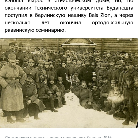
Юноша вырос в атеистическом доме, но, по
окончании Технического университета Будапешта
поступил в берлинскую иешиву Beis Zion, а через
несколько лет окончил ортодоксальную
раввинскую семинарию.
Германские солдаты-евреи празднуют Хануку, 1916