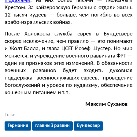
медалями
, из них более тысячи — Железным
Крестом. За кайзеровскую Германию отдали жизнь
12 тысяч иудеев — больше, чем погибло во всех
арабо-израильских войнах.
После Холокоста служба еврея в Бундесвере
скорее исключение, чем правило — это понимают
и Жолт Балла, и глава ЦСЕГ Йозеф Шустер. Но мир
меняется, и учреждение военного раввината ФРГ —
один из признаков этих изменений. В обязанности
военных раввинов будет входить духовная
поддержка военнослужащих-евреев, проведение
богослужений и уроков по иудаизму, обеспечение
кошерным питанием и т.п.
Максим Суханов
Теги:
Германия
главный раввин
Бундесвер