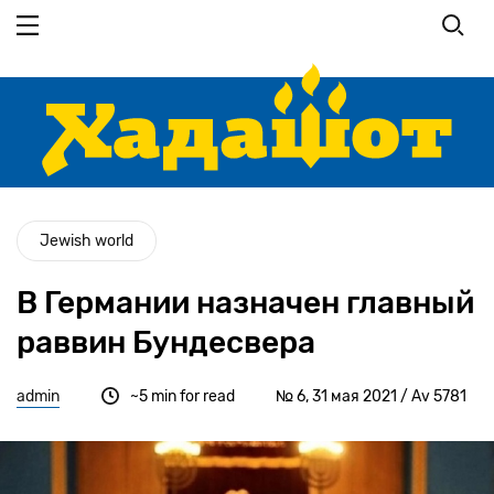
Перейти
к
основному
содержанию
Jewish world
В Германии назначен главный
раввин Бундесвера
admin
~5 min for read
№ 6, 31 мая 2021 / Av 5781