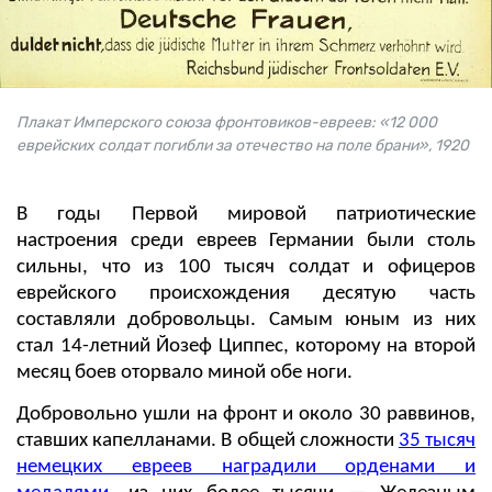
Плакат Имперского союза фронтовиков-евреев: «12 000
еврейских солдат погибли за отечество на поле брани», 1920
В годы Первой мировой патриотические
настроения среди евреев Германии были столь
сильны, что из 100 тысяч солдат и офицеров
еврейского происхождения десятую часть
составляли добровольцы. Самым юным из них
стал 14-летний Йозеф Циппес, которому на второй
месяц боев оторвало миной обе ноги.
Добровольно ушли на фронт и около 30 раввинов,
ставших капелланами. В общей сложности
35 тысяч
немецких евреев наградили орденами и