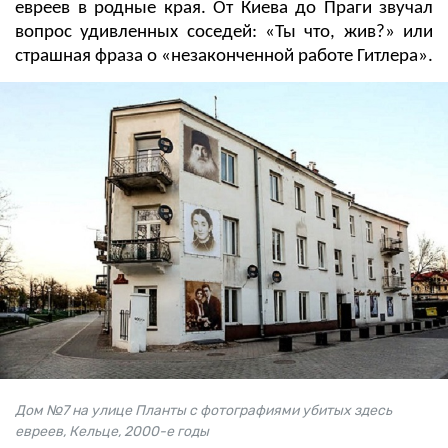
евреев в родные края. От Киева до Праги звучал
вопрос удивленных соседей: «Ты что, жив?» или
страшная фраза о «незаконченной работе Гитлера».
Дом №7 на улице Планты с фотографиями убитых здесь
евреев, Кельце, 2000-е годы