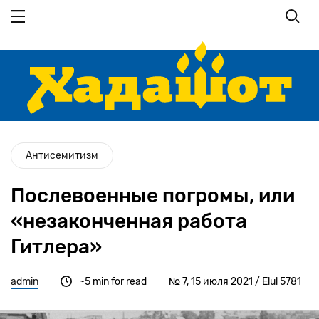
Перейти
к
основному
содержанию
Антисемитизм
Послевоенные погромы, или
«незаконченная работа
Гитлера»
admin
~5 min for read
№ 7, 15 июля 2021 / Elul 5781