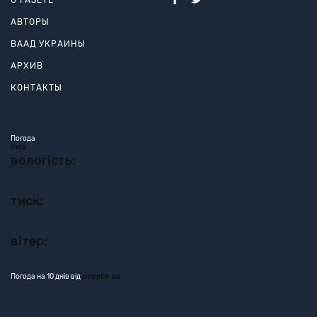
О ГАЗЕТЕ
АВТОРЫ
ВААД УКРАИНЫ
АРХИВ
КОНТАКТЫ
Погода
Київ
вологість:
тиск:
вітер:
Погода на 10 днів від
sinoptik.ua