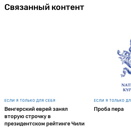
Связанный контент
ЕСЛИ Я ТОЛЬКО ДЛЯ СЕБЯ
ЕСЛИ Я ТОЛЬКО Д
Венгерский еврей занял
Проба пера
вторую строчку в
президентском рейтинге Чили