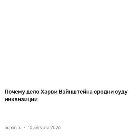
Почему дело Харви Вайнштейна сродни суду
инквизиции
В сентябре над США пронесся разрушительный
admin ru
•
10 августа 2026
ураган «Харви», а в октябре — еще один ураган
«Харви», для американцев щекочуще