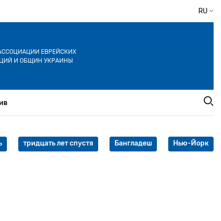
RU
АССОЦИАЦИИ ЕВРЕЙСКИХ
ЦИЙ И ОБЩИН УКРАИНЫ
ив
ь
тридцать лет спустя
Бангладеш
Нью-Йорк