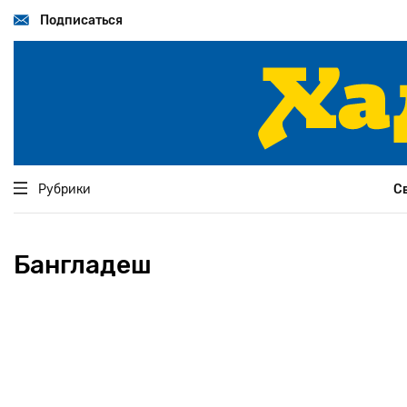
Перейти
к
Подписаться
основному
содержанию
Рубрики
С
Бангладеш