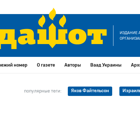
ИЗДАНИЕ 
ОРГАНИЗА
вежий номер
О газете
Авторы
Ваад Украины
Арх
Яков Файтельсон
Израил
популярные теги: