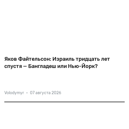
Яков Файтельсон: Израиль тридцать лет
спустя — Бангладеш или Нью-Йорк?
Израильские демографы, обеспокоенные
Volodymyr
•
07 августа 2026
«чрезмерным» ростом населения, забыли, что
цивилизованный мир озабочен другой проблемой:
вымиранием и старением сограждан. Отдел
народонаселения ООН прогнозирует