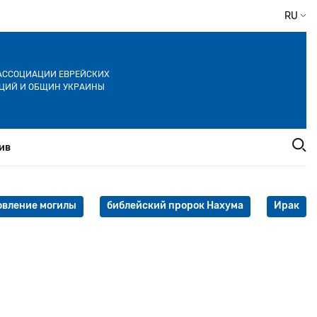
RU
АССОЦИАЦИИ ЕВРЕЙСКИХ
ЦИЙ И ОБЩИН УКРАИНЫ
ив
овление могилы
библейский пророк Нахума
Ирак