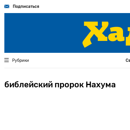
Перейти
к
Подписаться
основному
содержанию
Рубрики
С
библейский пророк Нахума