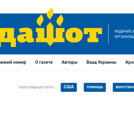
ИЗДАНИЕ 
ОРГАНИЗА
вежий номер
О газете
Авторы
Ваад Украины
Арх
США
помощь
восстан
популярные теги: