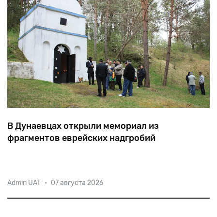
В Дунаевцах открыли мемориал из
фрагментов еврейских надгробий
8
мая
1942
года
немцы
по
совету
местного
Admin UAT
•
07 августа 2026
архитектора
бросили
около
2300
евреев
в
фосфорную
шахту,
предварительно
велев
им
раздеться.
Выход
замуровали.