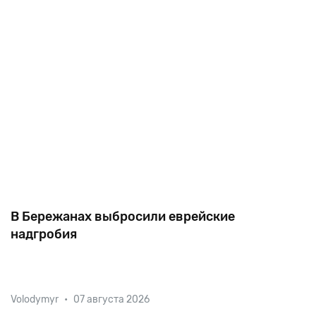
В Бережанах выбросили еврейские
надгробия
В Бережанах Тернопольской области на площади
Volodymyr
•
07 августа 2026
Рынок у одного из ларьков обнаружены еврейские