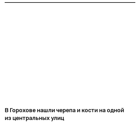
надгробия. Как мацевы оказались в самом центре
города — неизвестно, вероятно, кто-то пытался
приспособить
В Горохове нашли черепа и кости на одной
из центральных улиц