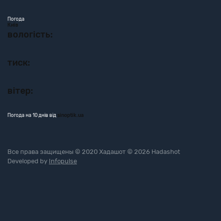
Погода
Київ
вологість:
тиск:
вітер:
Погода на 10 днів від
sinoptik.ua
Все права защищены © 2020 Хадашот © 2026 Hadashot
Developed by
Infopulse