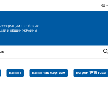
RU
АССОЦИАЦИИ ЕВРЕЙСКИХ
ЦИЙ И ОБЩИН УКРАИНЫ
ив
память
памятник жертвам
погром 1918 года