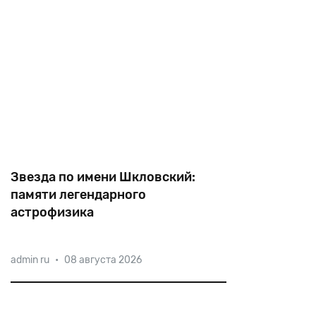
Звезда по имени Шкловский:
памяти легендарного
астрофизика
Иосиф Шкловский был членом
admin ru
•
08 августа 2026
Лондонского королевского
астрономического общества,
Американской академии искусств и
наук,