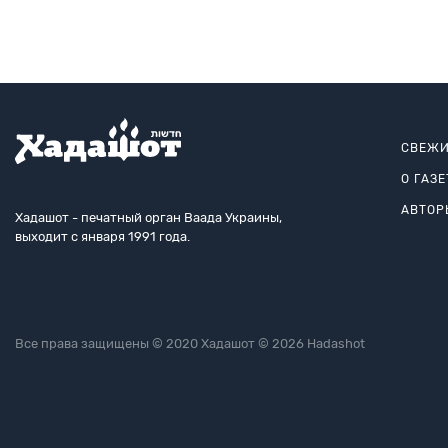
Королевского астрономического общества Канады, итальянской Академии деи Линчеи,
СВЕЖИ
О ГАЗЕ
АВТОР
Хадашот - печатный орган Ваада Украины,
выходит с января 1991 года.
Все права защищены © 2020 Хадашот © 2026 Hadashot