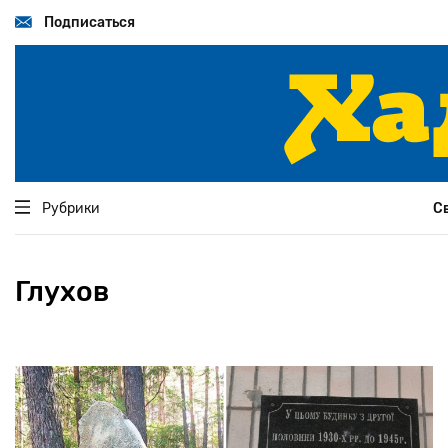
Перейти
к
Подписаться
основному
содержанию
Рубрики
С
Глухов