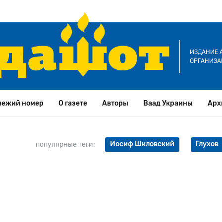
ИЗДАНИЕ 
ОРГАНИЗА
вежий номер
О газете
Авторы
Ваад Украины
Арх
Иосиф Шкловский
Глухов
популярные теги: