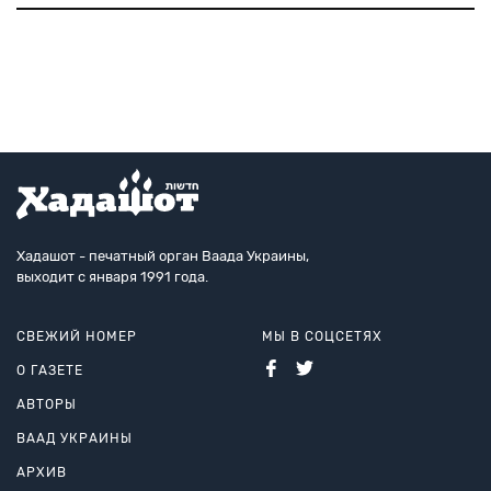
Израиля, глава МИД, премьер-министр страны,
наконец, почетный президент Социалистического
интернационала. Г
Хадашот - печатный орган Ваада Украины,
выходит с января 1991 года.
СВЕЖИЙ НОМЕР
МЫ В СОЦСЕТЯХ
О ГАЗЕТЕ
АВТОРЫ
ВААД УКРАИНЫ
АРХИВ