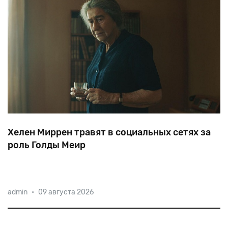
Хелен Миррен травят в социальных сетях за
роль Голды Меир
Одна
из
наиболее
титулованных
актрис
мирового
admin
•
09 августа 2026
кинематографа
неоднократно
посещала
Израиль,
критикуя
активистов,
призывающих
к
культурному
бойкоту
еврейского
государства.