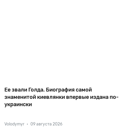
Ее звали Голда. Биография самой
знаменитой киевлянки впервые издана по-
украински
Голда Меир — пожалуй, самая известная киевлянка в
Volodymyr
•
09 августа 2026
мировой политике. Министр внутренних дел