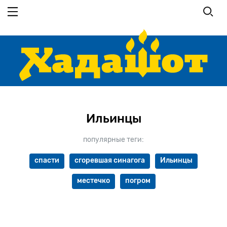
Перейти
к
основному
содержанию
Ильинцы
популярные теги:
спасти
сгоревшая синагога
Ильинцы
местечко
погром