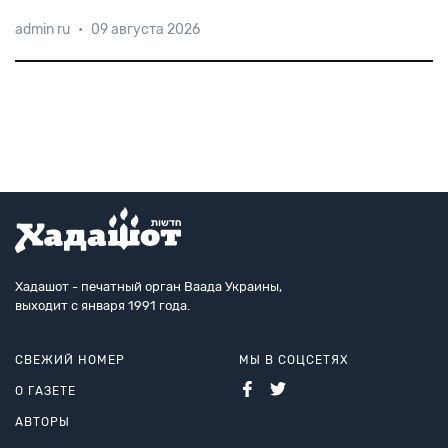
Необычайно засушливое лето и аномальное падение
admin ru
•
09 августа 2026
уровня воды во многих реках Европы радует только
историков. Новости об очередной древности,
появившейся из-под воды, уже не сенсация.
засуха и евр
Обнажила
Хадашот - печатный орган Ваада Украины,
выходит с января 1991 года.
СВЕЖИЙ НОМЕР
МЫ В СОЦСЕТЯХ
О ГАЗЕТЕ
АВТОРЫ