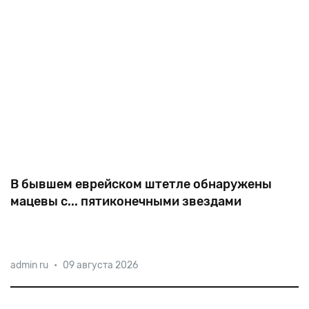
В бывшем еврейском штетле обнаружены
мацевы с... пятиконечными звездами
В Мурованых Куриловцах в ста километрах от
admin ru
•
09 августа 2026
Винницы на местном еврейском кладбище глаза
неожиданно споткнулись о процарапанную по
центру мацевы пентаграмму! Рядом обнаружился