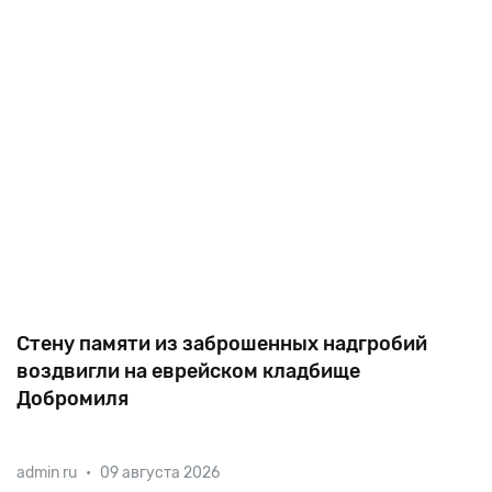
но уж
еще один памятник,
Стену памяти из заброшенных надгробий
воздвигли на еврейском кладбище
Добромиля
На
территории
старого
еврейского
кладбища
города
admin ru
•
09 августа 2026
Добромиль
Львовской
области
открыли
Стену