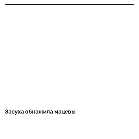
памяти.
Эта
история
продолжалась
четыре
года
и
началась
с
того,
что
в
2012-м
журналист
«1+1»
Омельян
Ощудля
Засуха обнажила мацевы