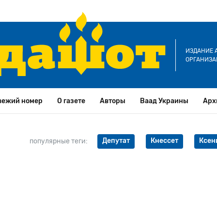
ИЗДАНИЕ 
ОРГАНИЗА
вежий номер
О газете
Авторы
Ваад Украины
Арх
Депутат
Кнессет
Ксен
популярные теги: