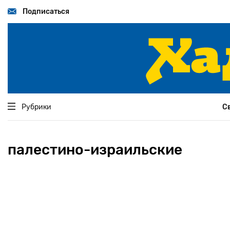
Перейти
к
Подписаться
основному
содержанию
Рубрики
С
палестино-израильские