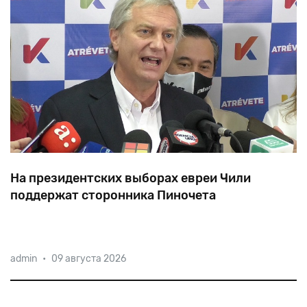
На президентских выборах евреи Чили
поддержат сторонника Пиночета
Хосе
Антонио
Каст
не
скрывает
своих
симпатий
к
admin
•
09 августа 2026
Пиночету
и
даже
заявил
несколько
лет
назад,
мол,
«будь
Пиночет
жив,
он
проголосовал
бы
за
меня».