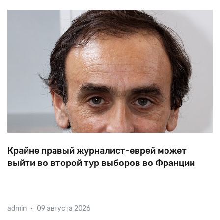
Крайне правый журналист-еврей может
выйти во второй тур выборов во Франции
Сын еврейских иммигрантов из Алжира,
admin
•
09 августа 2026
придерживающийся крайне правых взглядов