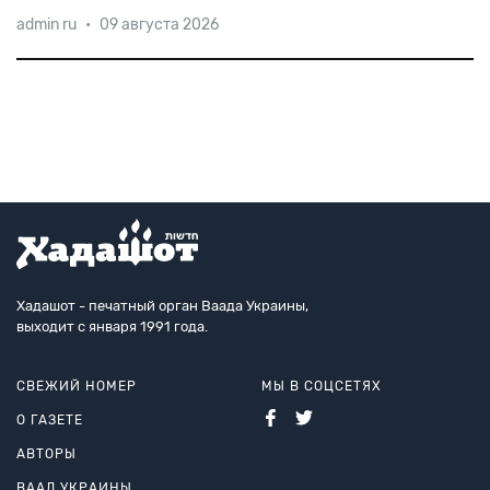
Демократическая и Республиканская партии США
admin ru
•
09 августа 2026
на национальных конвентах окончательно
утвердили своих кандидатов на пост президента —
Хиллари Клинтон и Дональда Трампа
электоральных пред
соответственно. Об
Хадашот - печатный орган Ваада Украины,
выходит с января 1991 года.
СВЕЖИЙ НОМЕР
МЫ В СОЦСЕТЯХ
О ГАЗЕТЕ
АВТОРЫ
ВААД УКРАИНЫ