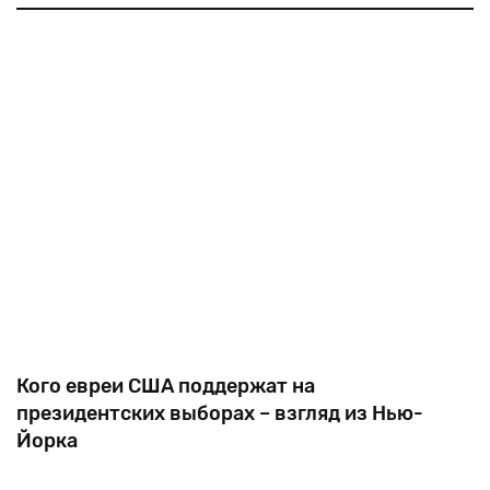
журналист Эрик Земмур получил бы 17-18% голосов
избирателей в первом туре президентских выборов
Франции.
во
Кого евреи США поддержат на
президентских выборах – взгляд из Нью-
Йорка