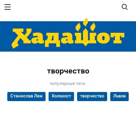
Перейти
к
основному
содержанию
творчество
популярные теги:
Станислав Лем
Холокост
творчество
Львов