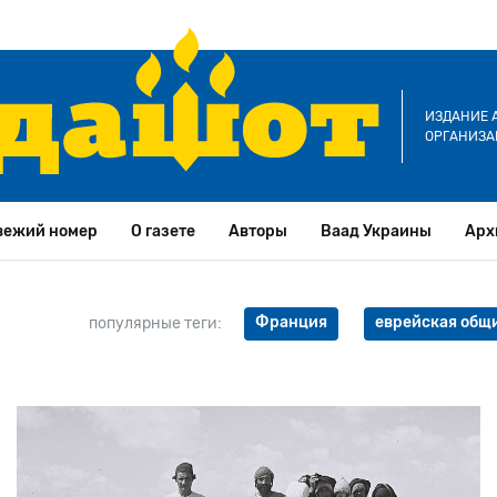
ИЗДАНИЕ 
ОРГАНИЗА
вежий номер
О газете
Авторы
Ваад Украины
Арх
Франция
еврейская общ
популярные теги: