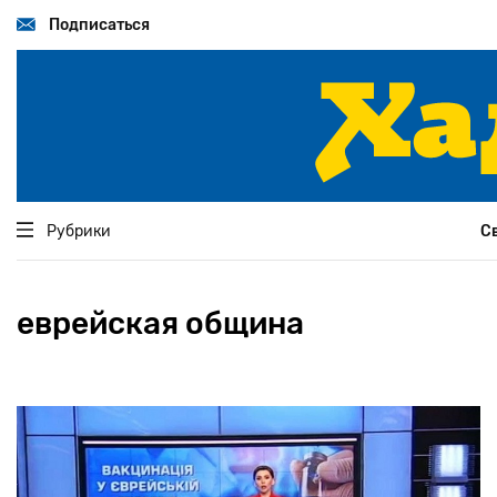
Перейти
к
Подписаться
основному
содержанию
Рубрики
С
еврейская община