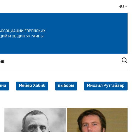
RU
АССОЦИАЦИИ ЕВРЕЙСКИХ
ЦИЙ И ОБЩИН УКРАИНЫ
ив
ина
Мейер Хабиб
выборы
Михаил Рутгайзер