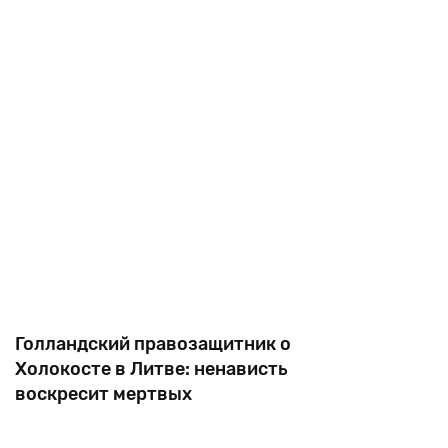
для соблюдающих евреев. Здесь запрещен
кошерный забой скота,
Голландский правозащитник о
Холокосте в Литве: ненависть
воскресит мертвых