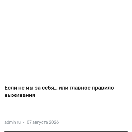
Если не мы за себя… или главное правило
выживания
Председатель еврейской общины Миргорода
admin ru
•
07 августа 2026
Михаил Рутгайзер — о правилах выживания,
которым давно пора стать нормой для украинского