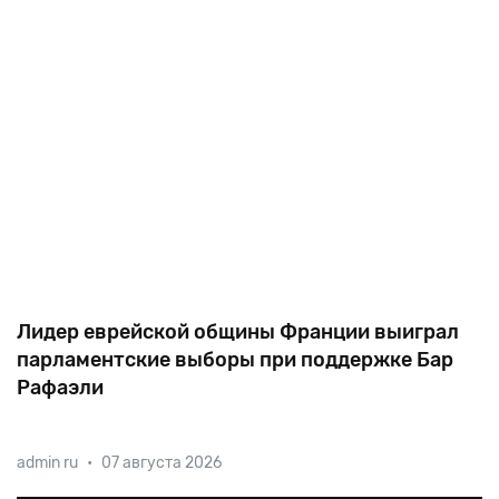
Лидер еврейской общины Франции выиграл
парламентские выборы при поддержке Бар
Рафаэли
В воскресенье, 9 июня, во Франции прошел второй
admin ru
•
07 августа 2026
тур парламентских выборов. За место
представителя восьмого из одиннадцати