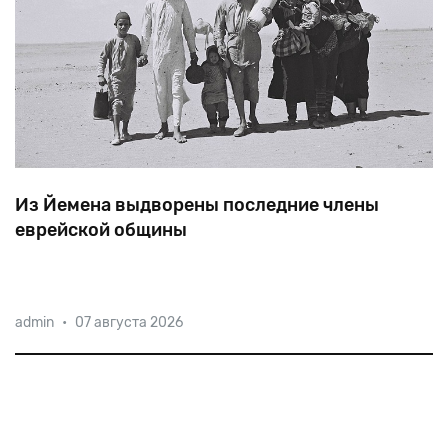
Из Йемена выдворены последние члены
еврейской общины
Изгнание
хуситами
13
евреев
стало
условием
admin
•
07 августа 2026
освобождения
из
тюрьмы
соплеменника
—
Леви
Салема
Мусы
Мархаби,
осужденного
властями
пять
лет
назад.