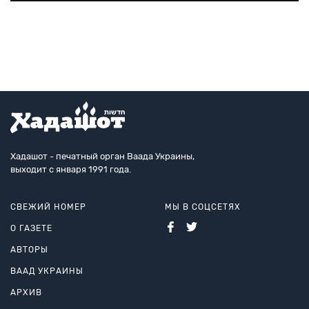
заросло кустами и бурьяном, но 73-летний член
Владимир Спаник при по
городского совета
Хадашот - печатный орган Ваада Украины,
выходит с января 1991 года.
СВЕЖИЙ НОМЕР
МЫ В СОЦСЕТЯХ
О ГАЗЕТЕ
АВТОРЫ
ВААД УКРАИНЫ
АРХИВ