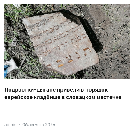
Подростки-цыгане привели в порядок
еврейское кладбище в словацком местечке
В 1944-м евреи села Винодол, что в 80 километрах
admin
•
06 августа 2026
от Братиславы, были депортированы в лагеря
смерти. Еврейское кладбище местечка давно