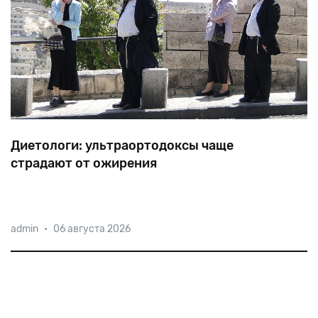
Диетологи: ультраортодоксы чаще
страдают от ожирения
Команды
исследователей
из
университета
Лидса
и
admin
•
06 августа 2026
Бар-Илана
проанализировали
специфику
питания
харедим.
Их
вывод?
В
этой
среде
выше
уровень
ожирения,
анемии
и
диабета.