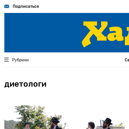
Перейти
к
Подписаться
основному
содержанию
Рубрики
С
диетологи