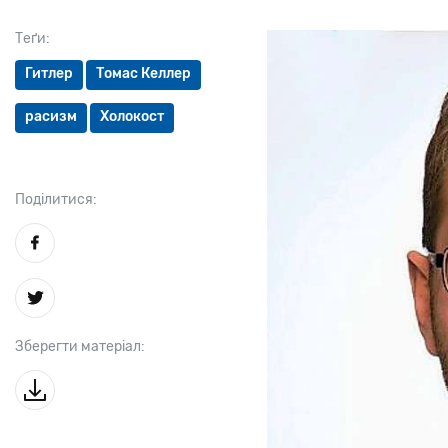
Теґи:
Гитлер
Томас Келлер
расизм
Холокост
Поділитися:
Зберегти матеріал: