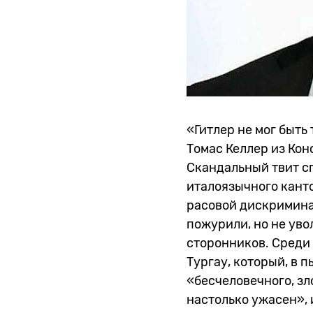
«Гитлер не мог быть
Томас Келлер из Ко
Скандальный твит с
италоязычного канто
расовой дискримина
пожурили, но не уво
сторонников. Среди
Тургау, который, в п
«бесчеловечного, зл
настолько ужасен»,