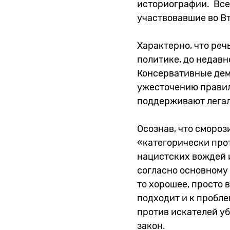
историографии. Все 
участвовавшие во В
Характерно, что реч
политике, до недавн
Консервативные дем
ужесточению правил
поддерживают легал
Осознав, что сморози
«категорически прот
нацистских вождей и
согласно основному 
то хорошее, просто 
подходит и к пробл
против искателей у
закон.