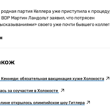
, родная партия Келлера уже приступила к процеду
 BDP Мартин Ландольт заявил, что потрясен
ысказываниями» своего уже почти бывшего колл
н
акож
Кеннеди: обязательная вакцинация хуже Холокоста
ась за соучастие в Холокосте
ерлине открылось олимпийское шоу Гитлера