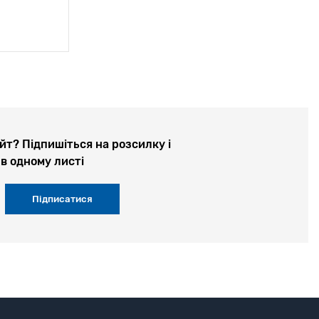
йт? Підпишіться на розсилку і
в одному листі