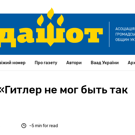
АСОЦІАЦІ
ГРОМАДСЬК
ОБЩИН УК
віжий номер
Про газету
Автори
Ваад України
Арх
Гитлер не мог быть так
8
~5 min for read