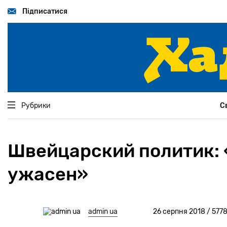
Перейти
до
Підписатися
основного
вмісту
Рубрики
С
Швейцарский политик: «
ужасен»
admin ua
26 серпня 2018 / 577