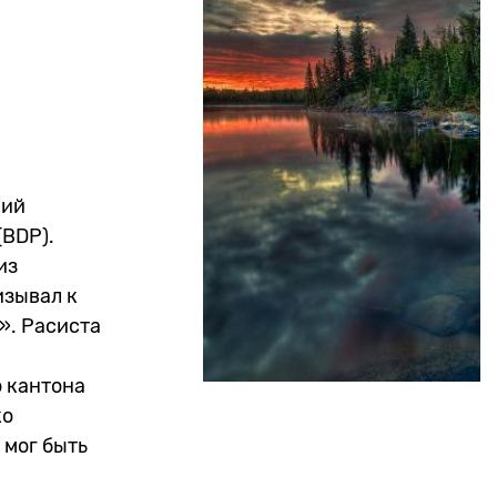
ний
(BDP).
из
изывал к
». Расиста
о кантона
ко
 мог быть