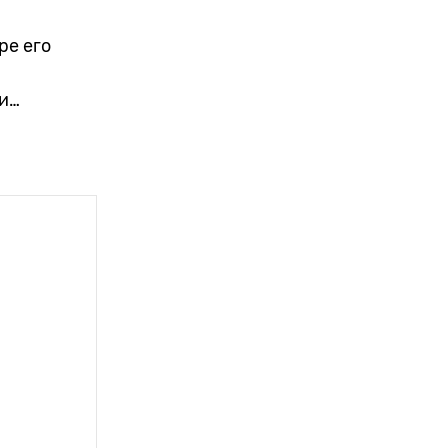
ре его
еги…