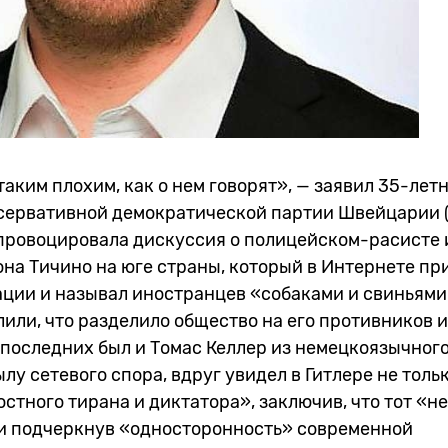
 таким плохим, как о нем говорят», — заявил 35-лет
нсервативной демократической партии Швейцарии 
провоцировала дискуссия о полицейском-расисте 
на Тичино на юге страны, который в Интернете пр
ции и называл иностранцев «собаками и свиньями
лили, что разделило общество на его противников и
 последних был и Томас Келлер из немецкоязычног
ылу сетевого спора, вдруг увидел в Гитлере не толь
остного тирана и диктатора», заключив, что тот «не
 и подчеркнув «односторонность» современной