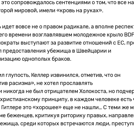
это сопровождалось сентенциями о том, что все н
торой мировой, имели «кровь на руках».
ь идет вовсе не о правом радикале, а вполне респе
его времени возглавлявшем молодежное крыло BDP 
ократы выступают за развитие отношений с ЕС, пр
 предоставления убежища в Швейцарии и
изацию однополых браков.
л глупость, Келлер извинился, отметив, что он
ив расизма», не хотел прославлять
 никогда не был отрицателем Холокоста, но подчер
христианскому принципу, в каждом человеке есть 
в Гитлере это «хорошее» еще не нашли… С теми же 
еме беженцев, критикуя риторику правых, направл
бежища, среди которых встречаются люди, престу