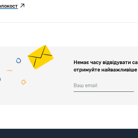
олокост
Немає часу відвідувати са
отримуйте найважливіше 
Ваш email