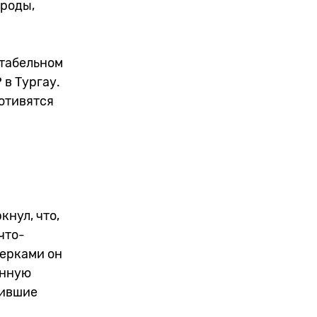
ароды,
ктабельном
в Тургау.
отивятся
кнул, что,
что-
мерками он
енную
пившие