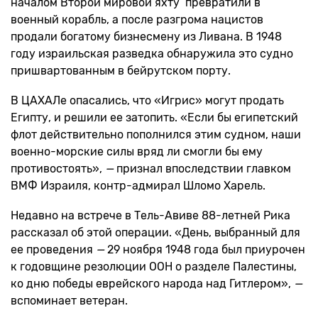
началом Второй мировой яхту превратили в
военный корабль, а после разгрома нацистов
продали богатому бизнесмену из Ливана. В 1948
году израильская разведка обнаружила это судно
пришвартованным в бейрутском порту.
В ЦАХАЛе опасались, что «Игрис» могут продать
Египту, и решили ее затопить. «Если бы египетский
флот действительно пополнился этим судном, наши
военно-морские силы вряд ли смогли бы ему
противостоять»,
—
признал впоследствии главком
ВМФ Израиля, контр-адмирал Шломо Харель.
Недавно на встрече в Тель-Авиве 88-летней Рика
рассказал об этой операции. «День, выбранный для
ее проведения
—
29 ноября 1948 года был приурочен
к годовщине резолюции ООН о разделе Палестины,
ко дню победы еврейского народа над Гитлером»,
—
вспоминает ветеран.