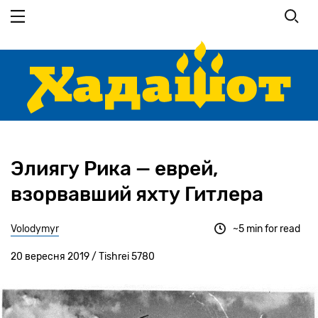
Перейти
до
основного
вмісту
Элиягу Рика — еврей,
взорвавший яхту Гитлера
Volodymyr
~5 min for read
20 вересня 2019 / Tishrei 5780