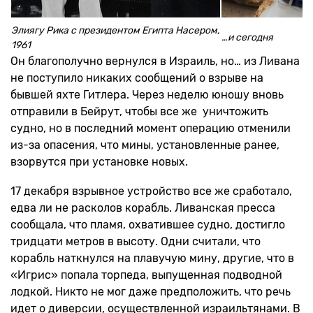
Элиягу Рика с президентом Египта Насером,
…и сегодня
1961
Он благополучно вернулся в Израиль, но… из Ливана
не поступило никаких сообщений о взрыве на
бывшей яхте Гитлера. Через неделю юношу вновь
отправили в Бейрут, чтобы все же уничтожить
судно, но в последний момент операцию отменили
из-за опасения, что мины, установленные ранее,
взорвутся при установке новых.
17 декабря взрывное устройство все же сработало,
едва ли не расколов корабль. Ливанская пресса
сообщала, что пламя, охватившее судно, достигло
тридцати метров в высоту. Одни считали, что
корабль наткнулся на плавучую мину, другие, что в
«Игрис» попала торпеда, выпущенная подводной
лодкой. Никто не мог даже предположить, что речь
идет о диверсии, осуществленной израильтянами. В