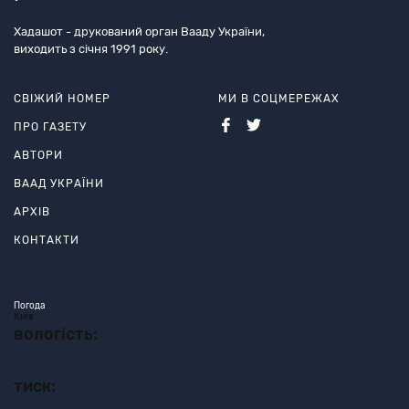
Хадашот - друкований орган Вааду України,
виходить з січня 1991 року.
СВІЖИЙ НОМЕР
МИ В СОЦМЕРЕЖАХ
ПРО ГАЗЕТУ
АВТОРИ
ВААД УКРАЇНИ
АРХІВ
КОНТАКТИ
Погода
Київ
вологість:
тиск: