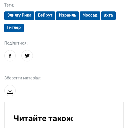
Теґи:
Элиягу Рика
Бейрут
Израиль
Моссад
яхта
Гитлер
Поділитися:
Зберегти матеріал:
Читайте також