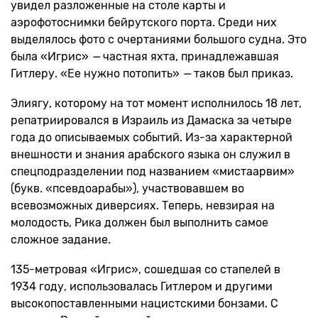
увидел разложенные на столе карты и
аэрофотоснимки бейрутского порта. Среди них
выделялось фото с очертаниями большого судна. Это
была «Игрис»
—
частная яхта, принадлежавшая
Гитлеру. «Ее нужно потопить»
—
таков был приказ.
Элиягу, которому на тот момент исполнилось 18 лет,
репатриировался в Израиль из Дамаска за четыре
года до описываемых событий. Из-за характерной
внешности и знания арабского языка он служил в
спецподразделении под названием «мистаарвим»
(букв. «псевдоарабы»), участвовавшем во
всевозможных диверсиях. Теперь, невзирая на
молодость, Рика должен был выполнить самое
сложное задание.
135-метровая «Игрис», сошедшая со стапелей в
1934 году, использовалась Гитлером и другими
высокопоставленными нацистскими бонзами. С