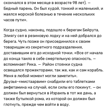
скончался в этом месяце в возрасте 98 лет).
—
Бедный парень. Он был худой, тонкий и маленький, и
маялся морской болезнью в течение нескольких
часов пути».
Когда судно, наконец, подошло к берегам Бейрута,
Элиягу сел в резиновую лодку и на ней добрался до
берега. Чуть позже он присоединился к своим
товарищам из секретного подразделения,
доставившим его до исходной точки. «Все от начала
до конца таило в себе смертельную опасность,
—
вспоминает Рика.
—
Район стоянки судна
освещался прожекторами, так же, как и сам корабль.
Меня в любой момент могли заметить».
Друзья-«мистаарвим» снабдили его таблетками
амфетамина на случай, если силы его покинут,
—
он
должен был вернуться в Израиль в тот же день, а
также бутылкой рома, из которой он должен был
глотнуть, прежде чем войти в воду.