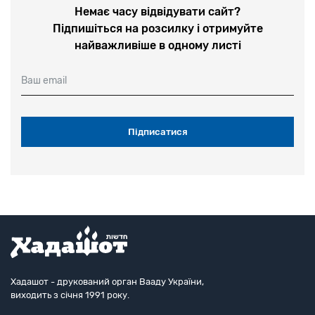
Немає часу відвідувати сайт?
Підпишіться на розсилку і отримуйте
найважливіше в одному листі
Ваш email
Хадашот - друкований орган Вааду України,
виходить з січня 1991 року.