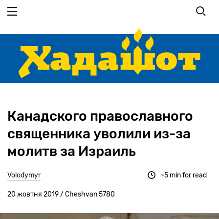
Перейти
до
основного
вмісту
Канадского православного
священника уволили из-за
молитв за Израиль
Volodymyr
~5 min for read
20 жовтня 2019 / Cheshvan 5780