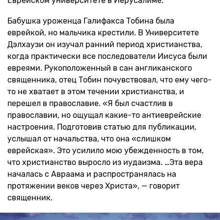
Еврейском университете в Иерусалиме.
Бабушка уроженца Галифакса Тобина была
еврейкой, но мальчика крестили. В Университете
Дэлхаузи он изучал ранний период христианства,
когда практически все последователи Иисуса были
евреями. Рукоположенный в сан англиканского
священника, отец Тобин почувствовал, что ему чего-
то не хватает в этом течении христианства, и
перешел в православие. «Я был счастлив в
православии, но ощущал какие-то антиеврейские
настроения. Подготовив статью для публикации,
услышал от начальства, что она «слишком
еврейская». Это усилило мою убежденность в том,
что христианство выросло из иудаизма. …Эта вера
началась с Авраама и распространялась на
протяжении веков через Христа», — говорит
священник.