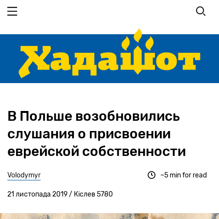
Перейти
до
основного
вмісту
В Польше возобновились
слушания о присвоении
еврейской собственности
Volodymyr
~5 min for read
21 листопада 2019 / Кіслев 5780