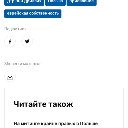
Д-р Энн Дриллих
Польша
присвоение
еврейская собственность
Поділитися:
Зберегти матеріал:
Читайте також
На митинге крайне правых в Польше