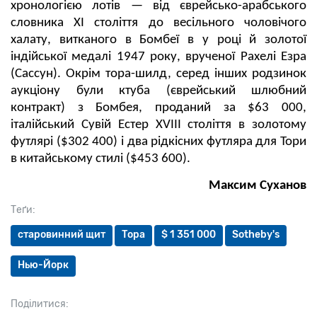
хронологією лотів — від єврейсько-арабського
словника XI століття до весільного чоловічого
халату, витканого в Бомбеї в у році й золотої
індійської медалі 1947 року, врученої Рахелі Езра
(Сассун). Окрім тора-шилд, серед інших родзинок
аукціону були ктуба (єврейський шлюбний
контракт) з Бомбея, проданий за $63 000,
італійський Сувій Естер XVIII століття в золотому
футлярі ($302 400) і два рідкісних футляра для Тори
в китайському стилі ($453 600).
Максим Суханов
Теґи:
старовинний щит
Тора
$ 1 351 000
Sotheby's
Нью-Йорк
Поділитися: