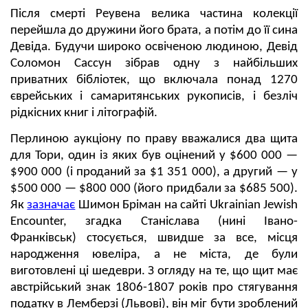
Після смерті Реувена велика частина колекції
перейшла до дружини його брата, а потім до її сина
Девіда. Будучи широко освіченою людиною, Девід
Соломон Сассун зібрав одну з найбільших
приватних бібліотек, що включала понад 1270
єврейських і самаритянських рукописів, і безліч
рідкісних книг і літографій.
Перлиною аукціону по праву вважалися два щита
для Тори, один із яких був оцінений у $600 000 —
$900 000 (і проданий за $1 351 000), а другий — у
$500 000 — $800 000 (його придбали за $685 500).
Як
зазначає
Шимон Бріман на сайті Ukrainian Jewish
Encounter, згадка Станіслава (нині Івано-
Франківськ) стосується, швидше за все, місця
народження ювеліра, а не міста, де були
виготовлені ці шедеври. З огляду на те, що щит має
австрійський знак 1806-1807 років про стягування
податку в Лемберзі (Львові), він міг бути зроблений