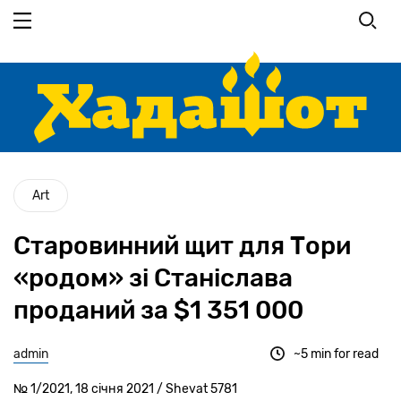
Перейти
до
основного
вмісту
Art
Старовинний щит для Тори
«родом» зі Станіслава
проданий за $1 351 000
admin
~5 min for read
№ 1/2021, 18 січня 2021 / Shevat 5781