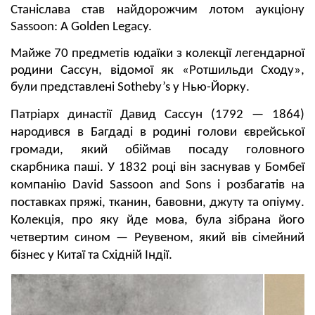
Станіслава став найдорожчим лотом аукціону
Sassoon: A Golden Legacy.
Майже 70 предметів юдаїки з колекції легендарної
родини Сассун, відомої як «Ротшильди Сходу»,
були представлені Sotheby’s у Нью-Йорку.
Патріарх династії Давид Сассун (1792 — 1864)
народився в Багдаді в родині голови єврейської
громади, який обіймав посаду головного
скарбника паші. У 1832 році він заснував у Бомбеї
компанію David Sassoon and Sons і розбагатів на
поставках пряжі, тканин, бавовни, джуту та опіуму.
Колекція, про яку йде мова, була зібрана його
четвертим сином — Реувеном, який вів сімейний
бізнес у Китаї та Східній Індії.