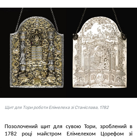
Щит для Тори роботи Елімелеха зі Станіслава, 1782
Позолочений щит для сувою Тори, зроблений в
1782 році майстром Елімелехом Цорефом зі