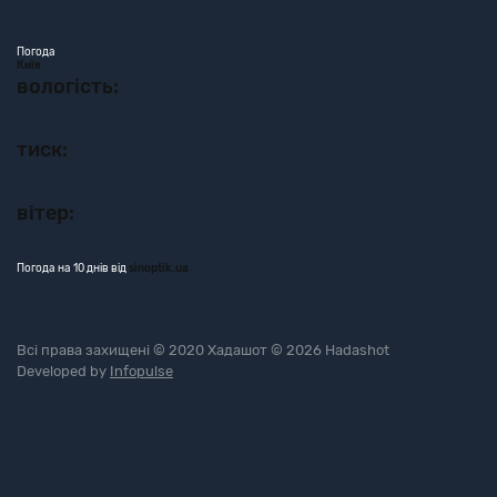
Погода
Київ
вологість:
тиск:
вітер:
Погода на 10 днів від
sinoptik.ua
Всі права захищені © 2020 Хадашот © 2026 Hadashot
Developed by
Infopulse