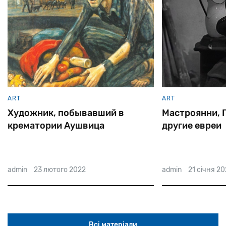
ART
ART
Художник, побывавший в
Мастроянни, Г
крематории Аушвица
другие евреи
admin
23 лютого 2022
admin
21 січня 2
Всі матеріали