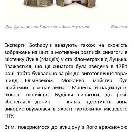
Два футляри для Тори в китайському стилі
Весільний 
Експерти Sotheby’s вказують також на схожість
зображень на щиті з мотивами розписів синагоги в
містечку Луків (Мацеїв) у ста кілометрах від Луцька.
Вважається, що ця синагога була зведена в 1781
році, тобто буквально за рік до виготовлення тора-
шилд Елімелехом. Можливо, майстер був
знайомий із «колегами» з Мацеєва й надихнувся
їхньою творчістю. Будівля синагоги, до речі,
збереглася донині — кілька десятиліть вона
використовувалася в якості гуртожитку місцевого
ПТУ.
Втім, повернемося до аукціону з його вражаючою