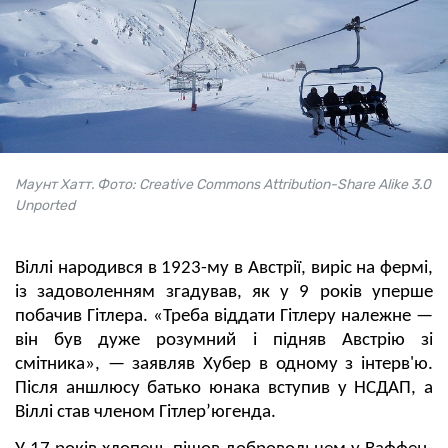
Маунт Хатт. Фото: Creative Commons Attribution-Share Alike 3.0
Unported
Віллі народився в 1923-му в Австрії, виріс на фермі,
із задоволенням згадував, як у 9 років уперше
побачив Гітлера. «Треба віддати Гітлеру належне —
він був дуже розумний і підняв Австрію зі
смітника», — заявляв Хубер в одному з інтерв'ю.
Після аншлюсу батько юнака вступив у НСДАП, а
Віллі став членом Гітлер’югенда.