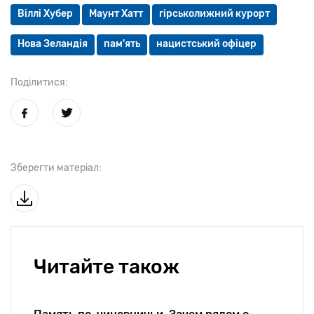
Віллі Хубер
Маунт Хатт
гірськолижний курорт
Нова Зеландія
пам'ять
нацистський офіцер
Поділитися:
Зберегти матеріал:
Читайте також