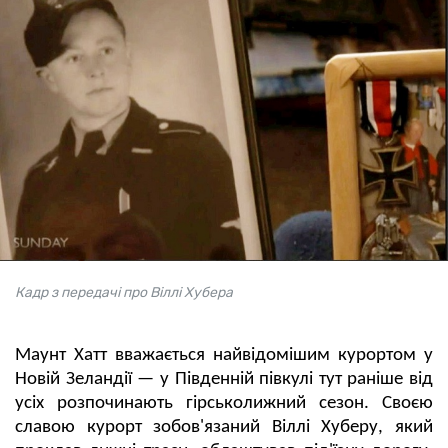
Кадр з передачі про Віллі Хубера
Маунт Хатт вважається найвідомішим курортом у
Новій Зеландії — у Південній півкулі тут раніше від
усіх розпочинають гірськолижний сезон. Своєю
славою курорт зобов'язаний Віллі Хуберу, який