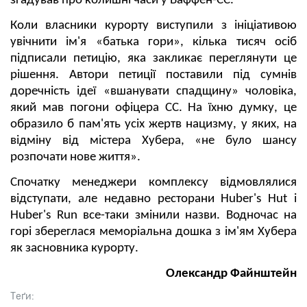
згадував про колишні часи у Ваффен-СС.
Коли власники курорту виступили з ініціативою
увічнити ім'я «батька гори», кілька тисяч осіб
підписали петицію, яка закликає переглянути це
рішення. Автори петиції поставили під сумнів
доречність ідеї «вшанувати спадщину» чоловіка,
який мав погони офіцера СС. На їхню думку, це
образило б пам'ять усіх жертв нацизму, у яких, на
відміну від містера Хубера, «не було шансу
розпочати нове життя».
Спочатку менеджери комплексу відмовлялися
відступати, але недавно ресторани Huber's Hut і
Huber's Run все-таки змінили назви. Водночас на
горі збереглася меморіальна дошка з ім'ям Хубера
як засновника курорту.
Олександр Файнштейн
Теґи: