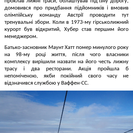
проклав лижні траси, облаштував під'їзну дорогу,
домовився про придбання підйомників і вмовив
олімпійську команду Австрії проводити тут
тренувальні збори. Коли в 1973-му гірськолижний
курорт був відкритий, Хубер став першим його
менеджером.
Батько-засновник Маунт Хатт помер минулого року
на 98-му році життя, після чого власники
комплексу вирішили назвати на його честь лижну
трасу і два ресторани. Акція пройшла б
непоміченою, якби покійний свого часу не
відзначився службою у Ваффен-СС.