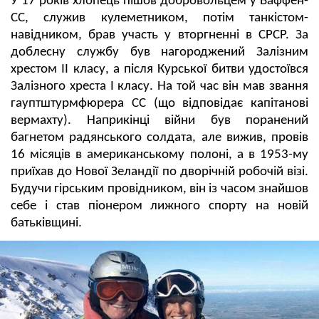
У 17 років хлопець пішов добровольцем у Ваффен-
СС, служив кулеметником, потім танкістом-
навідником, брав участь у вторгненні в СРСР. За
доблесну службу був нагороджений Залізним
хрестом II класу, а після Курської битви удостоївся
Залізного хреста I класу. На той час він мав звання
гауптштурмфюрера СС (що відповідає капітанові
вермахту). Наприкінці війни був поранений
багнетом радянського солдата, але вижив, провів
16 місяців в американському полоні, а в 1953-му
приїхав до Нової Зеландії по дворічній робочій візі.
Будучи гірським провідником, він із часом знайшов
себе і став піонером лижного спорту на новій
батьківщині.