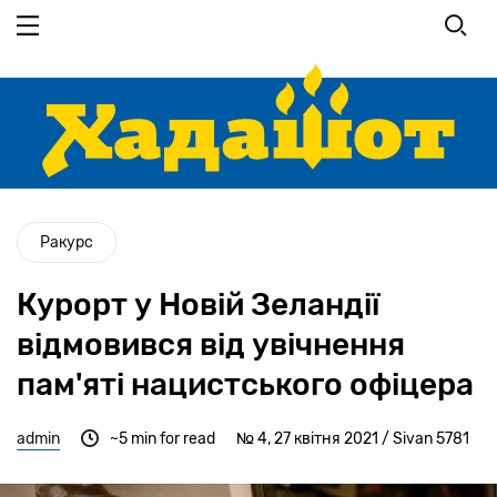
Перейти
до
основного
вмісту
Ракурс
Курорт у Новій Зеландії
відмовився від увічнення
пам'яті нацистського офіцера
admin
~5 min for read
№ 4, 27 квітня 2021 / Sivan 5781