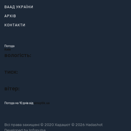
ВААД УКРАЇНИ
АРХІВ
КОНТАКТИ
Погода
Київ
вологість:
тиск:
вітер:
Погода на 10 днів від
sinoptik.ua
Всі права захищені © 2020 Хадашот © 2026 Hadashot
Developed by
Infopulse