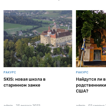
РАКУРС
РАКУРС
SKIS: новая школа в
Найдутся ли 
старинном замке
родственники
США?
admin
23 лютого 2022
admin
02 серпня 