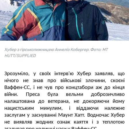
Хубер з гірськолижницею Аннеліз Кобергер. Фото: MT
HUTT/SUPPLIED
Зрозуміло, у своїх інтерв'ю Хубер заявляв, що
нічого не знав про військові злочини, скоєні
Ваффен-СС, і не чув про концтабори аж до кінця
війни. Преса була вельми доброзичливо
налаштована до ветерана, не докоряючи йому
нацистським минулим, і віддаючи належне
заслугам у заснуванні Маунт Хатт. Водночас Хубер
не виявляв жодних ознак каяття і з теплотою