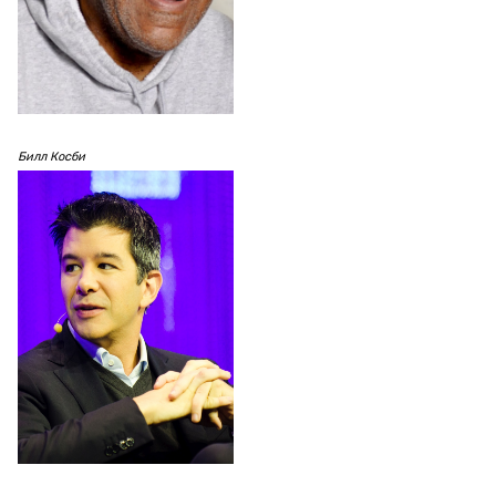
Билл Косби