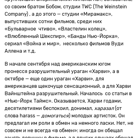
со своим братом Бобом, студии TWC (The Weinstein
Company) , а до этого — студии «Мирамакс»,
выпустивших сотни фильмов, среди них
«Бульварное чтиво», «Властелин колец»,
«Влюбленный Шекспир», «Банды Нью-Йорка»,
сериал «Война и мир», несколько фильмов Вуди
Аллена и т.д.
В начале сентября над американским югом
пронесся разрушительный ураган «Харви», а в
октябре — еще один ураган «Харви», для
американцев щекочуще сенсационный, а для Харви
Вайнштейна разрушительный. Началось со статьи в
«Нью-Йорк Таймс». Оказывается, Харви годами,
десятилетиями беспокоил, донимал,
харазал
(от
слова harass —
домогаться
) молодых артисток. Он
предлагал им роли в обмен на немного ласки. Нет, не
совсем и не всегда «в обмен»: иногда он обещал
занять девушку в фильме, а в других случаях обещал