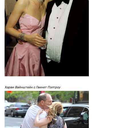
Харви Вайнштейн с Гвинет Пэлтроу