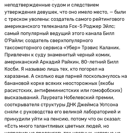
неподтвержденные судом и следствием
утверждения девушек, что оно имело место, — были
с треском уволены: создатель самого рейтингового
американского телеканала Fox-5 Роджер Эйлс;
самый популярный ведущий этого канала Билл
О'Райли; создатель сверхпопулярного
таксомоторного сервиса «Убер» Трэвис Каланик.
Привлечен к суду знаменитый черный комик,
американский Аркадий Райкин, 80-летний Билл
Косби. Я называю лишь тех, кто погорел на
харазанье. А сколько еще парней поскользнулось на
банановой корке всяких неосторожных (якобы
расистских, антифеминистских или гомофобских)
высказываний. Лауреата Нобелевский премии,
сооткрывателя структуры ДНК Джеймса Уотсона
сняли с руководства его великой лабораторией и
принудили уйти на пенсию, потому что он сказал:
«Есть много талантливых цветных людей, но