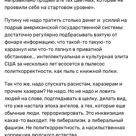
неправильно продвигать тех цветных, которые не
проявили себя на стартовом уровне».
Путину не надо тратить столько денег и усилий на
подрыв американской государственной системы:
достаточно регулярно подбрасывать взятую от
фонаря информацию, что такой-то такую-то
харазнул или что-то ляпнул в приватной
обстановке... интеллектуальная и культурная элита
США за несколько лет всосется в пылесос
политкорректности, как пыль с книжной полки.
Так что же, надо спускать расистам, харазерам и
прочим хазерам? Не надо. Но не надо и ловить
людей на слове, подглядывать в щелку, делать вид,
что уже настала эпоха ангелов, а тех, которые еще
обычные люди, терроризировать. Это инквизиция
какая-то выходит. Не либерализм, а либеральный
фашизм. Не политкорректность, а насильственная
коррекция людского естества.