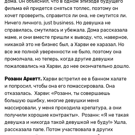
дома. Он объяснил, что в одном эпизоде будущего
фильма ей придется сняться топлес, поэтому он
хочет проверить, справится ли она, не смутится ли.
Ничего личного, just business. Но девушка не
справилась, смутилась и убежала. Дома рассказала
маме, и они вместе пришли к выводу, что, наверное,
никакой это не бизнес был, а Харви ее харазал. Но
все же полной увереннoсти не было, поэтому она
промолчала, но теперь, когда другие девушки
пожаловались на Харви, до нее окончательно дошло.
Розанн Аркет
т
.
Харви встретил ее в банном халате
и попросил, чтобы она его помассировала. Она
отказалась. Харви: «Розанн, ты совершаешь
большую ошибку, многие девушки меня
массировали, у меня проходила крепатура, а они
получили хорошие контракты». Розанн: «Я не такая
девушка и никогда такой девушкой не буду!» Ушла,
рассказала папе. Потом участвовала в других