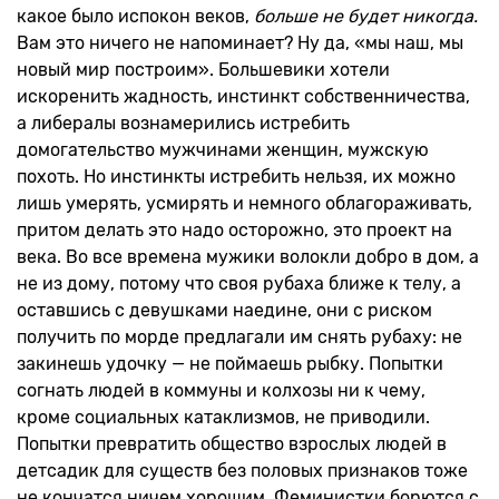
какое было испокон веков,
больше
не будет никогда.
Вам это ничего не напоминает? Ну да, «мы наш, мы
новый мир построим». Большевики хотели
искоренить жадность, инстинкт собственничества,
а либералы вознамерились истребить
домогательство мужчинами женщин, мужскую
похоть. Но инстинкты истребить нельзя, их можно
лишь умерять, усмирять и немного облагораживать,
притом делать это надо осторожно, это проект на
века. Во все времена мужики волокли добро в дом, а
не из дому, потому что своя рубаха ближе к телу, а
оставшись с девушками наедине, они с риском
получить по морде предлагали им снять рубаху: не
закинешь удочку — не поймаешь рыбку. Попытки
согнать людей в коммуны и колхозы ни к чему,
кроме социальных катаклизмов, не приводили.
Попытки превратить общество взрослых людей в
детсадик для существ без половых признаков тоже
не кончатся ничем хорошим. Феминистки борются с