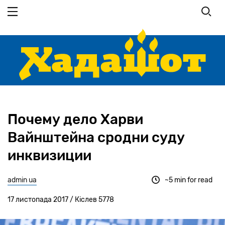
Перейти
до
основного
вмісту
Почему дело Харви
Вайнштейна сродни суду
инквизиции
admin ua
~5 min for read
17 листопада 2017 / Кіслев 5778