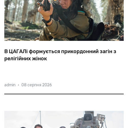
В ЦАГАЛі формується прикордонний загін з
релігійних жінок
Перші
призовниці
будуть
набрані
в
березні
цього
admin
•
08 серпня 2026
року
з
числа
релігійних
солдаток,
які
обрали
службу
в
бойових
частинах.