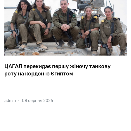
ЦАГАЛ перекидає першу жіночу танкову
роту на кордон із Єгиптом
У
серпні
цього
року
перша
в
історії
жіноча
танкова
admin
•
08 серпня 2026
рота
буде
розміщена
на
кордоні
з
Єгиптом.
Пілотний
проект
з
підготовки
жінок-танкістів
почався
чотири
роки
тому.