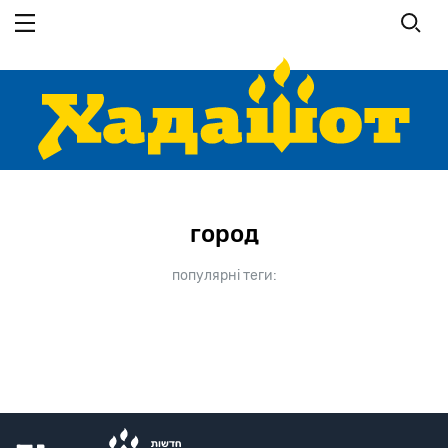
Перейти
до
основного
вмісту
город
популярні теги: