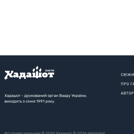
СВІЖ
ПРО Г
АВТО
Хадашот - друкований орган Вааду України,
виходить з січня 1991 року.
Всі права захищені © 2020 Хадашот © 2026 Hadashot