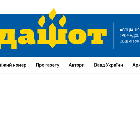
АСОЦІАЦІ
ГРОМАДСЬК
ОБЩИН УК
віжий номер
Про газету
Автори
Ваад України
Арх