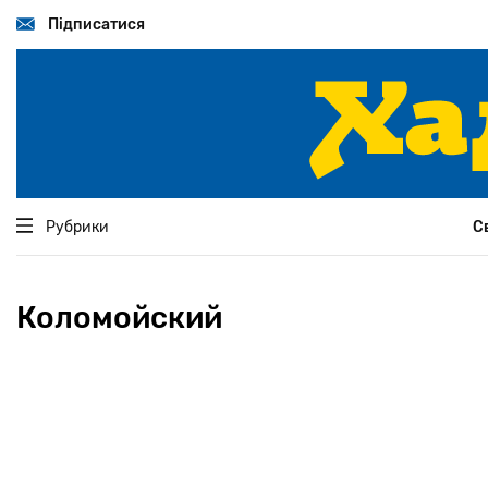
Перейти
до
Підписатися
основного
вмісту
Рубрики
С
Коломойский