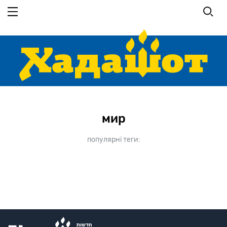
Перейти
до
основного
вмісту
мир
популярні теги: