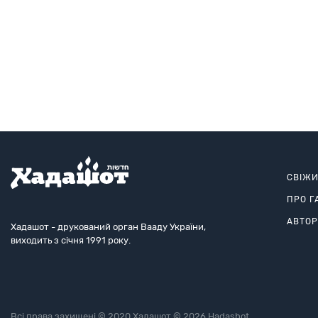
СВІЖ
ПРО Г
АВТО
Хадашот - друкований орган Вааду України,
виходить з січня 1991 року.
Всі права захищені © 2020 Хадашот © 2026 Hadashot