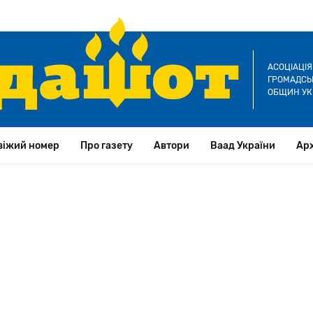
АСОЦІАЦІ
ГРОМАДСЬК
ОБЩИН УК
віжий номер
Про газету
Автори
Ваад України
Арх