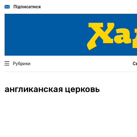
Перейти
до
Підписатися
основного
вмісту
Рубрики
С
англиканская церковь