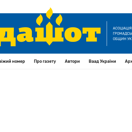
АСОЦІАЦІ
ГРОМАДСЬК
ОБЩИН УК
віжий номер
Про газету
Автори
Ваад України
Арх