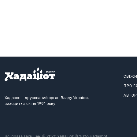
СВІЖ
ПРО Г
АВТО
Хадашот - друкований орган Вааду України,
виходить з січня 1991 року.
Всі права захищені © 2020 Хадашот © 2026 Hadashot