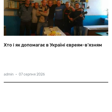
Хто і як допомагає в Україні євреям-в’язням
Скільки
євреїв
сидять
сьогодні
в
українських
зонах,
admin
•
07 серпня 2026
чи
допомагають
їм
одноплемінники
або
ж
вважають
«відрізаним
шматком».