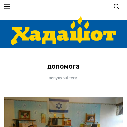
Перейти
до
основного
вмісту
допомога
популярні теги: