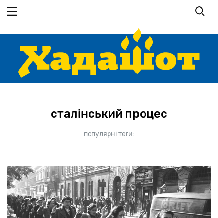
Перейти
до
основного
вмісту
сталінський процес
популярні теги: