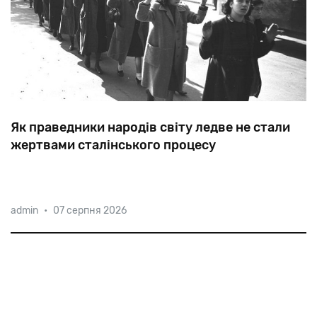
Як праведники народів світу ледве не стали
жертвами сталінського процесу
В
1953-му
у
Будапешті
з
подачі
Москви
були
admin
•
07 серпня 2026
заарештовані
рятівники
євреїв
Карой
Сабо
і
Пал
Салаї,
а
також
троє
керівників
єврейської
громади
Угорщини.